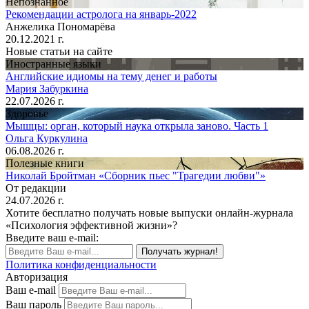
Непознанное
Рекомендации астролога на январь-2022
Анжелика Пономарёва
20.12.2021 г.
Новые статьи на сайте
Иностранные языки
Английские идиомы на тему денег и работы
Мария Забуркина
22.07.2026 г.
Здоровье
Мышцы: орган, который наука открыла заново. Часть 1
Ольга Куркулина
06.08.2026 г.
Полезные книги
Николай Бройтман «Сборник пьес "Трагедии любви"»
От редакции
24.07.2026 г.
Хотите бесплатно получать новые выпуски онлайн-журнала
«Психология эффективной жизни»?
Введите ваш e-mail:
Получать журнал!
Политика конфиденциальности
Авторизация
Ваш e-mail
Ваш пароль