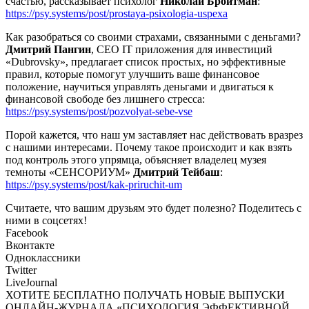
счастью, рассказывает психолог
Николай Бройтман
:
https://psy.systems/post/prostaya-psixologia-uspexa
Как разобраться со своими страхами, связанными с деньгами?
Дмитрий Пангин
, CEO IT приложения для инвестиций
«Dubrovsky», предлагает список простых, но эффективные
правил, которые помогут улучшить ваше финансовое
положение, научиться управлять деньгами и двигаться к
финансовой свободе без лишнего стресса:
https://psy.systems/post/pozvolyat-sebe-vse
Порой кажется, что наш ум заставляет нас действовать вразрез
с нашими интересами. Почему такое происходит и как взять
под контроль этого упрямца, объясняет владелец музея
темноты «СЕНСОРИУМ»
Дмитрий Тейбаш
:
https://psy.systems/post/kak-priruchit-um
Считаете, что вашим друзьям это будет полезно? Поделитесь с
ними в соцсетях!
Facebook
Вконтакте
Одноклассники
Twitter
LiveJournal
ХОТИТЕ БЕСПЛАТНО ПОЛУЧАТЬ НОВЫЕ ВЫПУСКИ
ОНЛАЙН-ЖУРНАЛА «ПСИХОЛОГИЯ ЭФФЕКТИВНОЙ