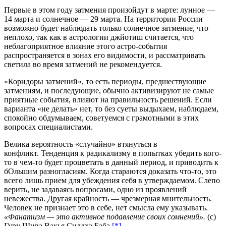
Первые в этом году затмения произойдут в марте: лунное —
14 марта и солнечное — 29 марта. На территории России
возможно будет наблюдать только солнечное затмение, что
неплохо, так как в астрологии джйотиш считается, что
неблагоприятное влияние этого астро-события
распространяется в зонах его видимости, и рассматривать
светила во время затмений не рекомендуется.
«Коридоры затмений», то есть периоды, предшествующие
затмениям, и последующие, обычно активизируют не самые
приятные события, влияют на правильность решений. Если
варианта «не делать» нет, то без суеты выдыхаем, наблюдаем,
спокойно обдумываем, советуемся с грамотными в этих
вопросах специалистами.
Велика вероятность «случайно» втянуться в
конфликт. Тенденция к радикализму в попытках убедить кого-
то в чем-то будет процветать в данный период, и приводить к
бОльшим разногласиям. Когда стараются доказать что-то, это
всего лишь прием для убеждения себя в утверждаемом. Слепо
верить, не задаваясь вопросами, одно из проявлений
невежества. Другая крайность — чрезмерная мнительность.
Человек не признает это в себе, нет смысла ему указывать.
«Фанатизм — это активное подавление своих сомнений».
(с)
Гуру Шива Вакья Сиддха Баба.
[*]
.