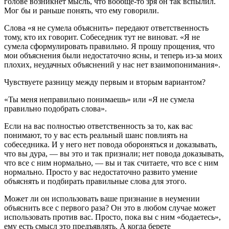
голове возникнет мысль, что вообще-то зря он так вспылил.
Мог бы и раньше понять, что ему говорили.
Слова «я не сумела объяснить» передают ответственность
тому, кто их говорит. Собеседник тут не виноват. «Я не
сумела сформулировать правильно. Я прошу прощения, что
мои объяснения были недостаточно ясны, и теперь из-за моих
плохих, неудачных объяснений у нас нет взаимопонимания».
Чувствуете разницу между первым и вторым вариантом?
«Ты меня неправильно понимаешь» или «Я не сумела
правильно подобрать слова».
Если на вас полностью ответственность за то, как вас
понимают, то у вас есть реальный шанс повлиять на
собеседника. И у него нет повода обороняться и доказывать,
что вы дура, — вы это и так признали; нет повода доказывать,
что все с ним нормально, — вы и так считаете, что все с ним
нормально. Просто у вас недостаточно развито умение
объяснять и подбирать правильные слова для этого.
Может ли он использовать ваше признание в неумении
объяснить все с первого раза? Он это в любом случае может
использовать против вас. Просто, пока вы с ним «бодаетесь»,
ему есть смысл это предъявлять. А когда берете