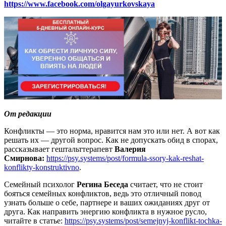
https://www.facebook.com/olgayurkovskaya
От редакции
Конфликты — это норма, нравится нам это или нет. А вот как
решать их — другой вопрос. Как не допускать обид в спорах,
рассказывает гештальттерапевт
Валерия
Смирнова:
https://psy.systems/post/formula-ssory-kak-reshat-
konflikty-konstruktivno
.
Семейный психолог
Регина Беседа
считает, что не стоит
бояться семейных конфликтов, ведь это отличный повод
узнать больше о себе, партнере и ваших ожиданиях друг от
друга. Как направить энергию конфликта в нужное русло,
читайте в статье:
https://psy.systems/post/semejnyj-konflikt-tochka-