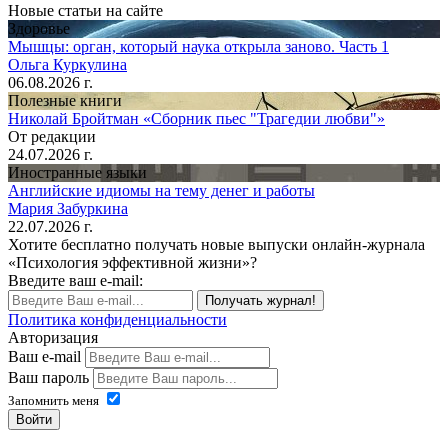
Новые статьи на сайте
Здоровье
Мышцы: орган, который наука открыла заново. Часть 1
Ольга Куркулина
06.08.2026 г.
Полезные книги
Николай Бройтман «Сборник пьес "Трагедии любви"»
От редакции
24.07.2026 г.
Иностранные языки
Английские идиомы на тему денег и работы
Мария Забуркина
22.07.2026 г.
Хотите бесплатно получать новые выпуски онлайн-журнала
«Психология эффективной жизни»?
Введите ваш e-mail:
Получать журнал!
Политика конфиденциальности
Авторизация
Ваш e-mail
Ваш пароль
Запомнить меня
Войти