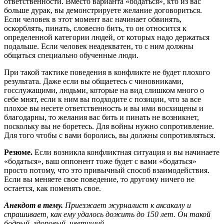
ответственности. Вместо варианта «бодаться», кто из вас
больше дурак, вы демонстрируете желание договориться.
Если человек в этот момент вас начинает обвинять,
оскорблять, пинать, словесно бить, то он относится к
определенной категории людей, от которых надо держаться
подальше. Если человек неадекватен, то с ним должны
общаться специально обученные люди.
При такой тактике поведения в конфликте не будет плохого
результата. Даже если вы общаетесь с чиновниками,
госслужащими, людьми, которые на вид слишком много о
себе мнят, если к ним вы подходите с позиции, что за все
плохое вы несете ответственность и вы ими восхищены и
благодарны, то желания вас бить и пинать не возникнет,
поскольку вы не боретесь. Для войны нужно сопротивление.
Для того чтобы с вами боролись, вы должны сопротивляться.
Резюме
.
Если возникла конфликтная ситуация и вы начинаете
«бодаться», ваш оппонент тоже будет с вами «бодаться»
просто потому, что это привычный способ взаимодействия.
Если вы меняете свое поведение, то другому ничего не
остается, как поменять свое.
Анекдот в тему
.
Приезжает журналист к аксакалу и
спрашивает, как ему удалось дожить до 150 лет. Он такой
бодрый, здоровый, цветущий.