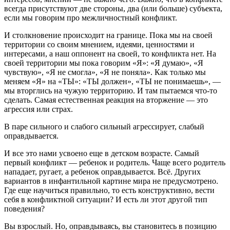
всегда присутствуют две стороны, два (или больше) субъекта,
если мы говорим про межличностный конфликт.
И столкновение происходит на границе. Пока мы на своей
территории со своим мнением, идеями, ценностями и
интересами, а наш оппонент на своей, то конфликта нет. На
своей территории мы пока говорим «Я»: «Я думаю», «Я
чувствую», «Я не смогла», «Я не поняла». Как только мы
меняем «Я» на «ТЫ»: «ТЫ должен», «ТЫ не понимаешь», —
мы вторглись на чужую территорию. И там пытаемся что-то
сделать. Самая естественная реакция на вторжение — это
агрессия или страх.
В паре сильного и слабого сильный агрессирует, слабый
оправдывается.
И все это нами усвоено еще в детском возрасте. Самый
первый конфликт — ребенок и родитель. Чаще всего родитель
нападает, ругает, а ребенок оправдывается. Всё. Других
вариантов в инфантильной картине мира не предусмотрено.
Где еще научиться правильно, то есть конструктивно, вести
себя в конфликтной ситуации? И есть ли этот другой тип
поведения?
Вы взрослый. Но, оправдываясь, вы становитесь в позицию