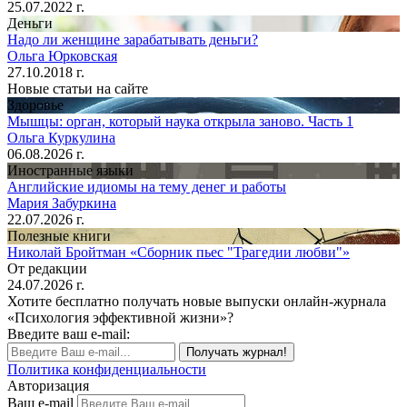
25.07.2022 г.
Деньги
Надо ли женщине зарабатывать деньги?
Ольга Юрковская
27.10.2018 г.
Новые статьи на сайте
Здоровье
Мышцы: орган, который наука открыла заново. Часть 1
Ольга Куркулина
06.08.2026 г.
Иностранные языки
Английские идиомы на тему денег и работы
Мария Забуркина
22.07.2026 г.
Полезные книги
Николай Бройтман «Сборник пьес "Трагедии любви"»
От редакции
24.07.2026 г.
Хотите бесплатно получать новые выпуски онлайн-журнала
«Психология эффективной жизни»?
Введите ваш e-mail:
Получать журнал!
Политика конфиденциальности
Авторизация
Ваш e-mail