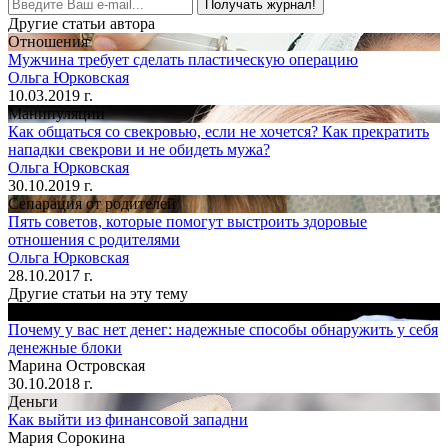
Получать журнал!
Другие статьи автора
Отношения
Мужчина требует сделать пластическую операцию
Ольга Юрковская
10.03.2019 г.
Манипуляции
Как общаться со свекровью, если не хочется? Как прекратить
нападки свекрови и не обидеть мужа?
Ольга Юрковская
30.10.2019 г.
Сепарация от родителей
Пять советов, которые помогут выстроить здоровые
отношения с родителями
Ольга Юрковская
28.10.2017 г.
Другие статьи на эту тему
Деньги
Почему у вас нет денег: надежные способы обнаружить у себя
денежные блоки
Марина Островская
30.10.2018 г.
Деньги
Как выйти из финансовой западни
Мария Сорокина