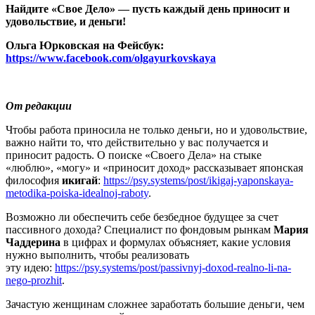
Найдите «Свое Дело» — пусть каждый день приносит и
удовольствие, и деньги!
Ольга Юрковская на Фейсбук:
https://www.facebook.com/olgayurkovskaya
От редакции
Чтобы работа приносила не только деньги, но и удовольствие,
важно найти то, что действительно у вас получается и
приносит радость. О поиске «Своего Дела» на стыке
«люблю», «могу» и «приносит доход» рассказывает японская
философия
икигай
:
https://psy.systems/post/ikigaj-yaponskaya-
metodika-poiska-idealnoj-raboty
.
Возможно ли обеспечить себе безбедное будущее за счет
пассивного дохода? Специалист по фондовым рынкам
Мария
Чаддерина
в цифрах и формулах объясняет, какие условия
нужно выполнить, чтобы реализовать
эту идею:
https://psy.systems/post/passivnyj-doxod-realno-li-na-
nego-prozhit
.
Зачастую женщинам сложнее заработать большие деньги, чем