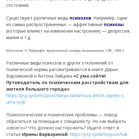
состояния.
Существуют различные виды
психозов
. Например, одни
из самых распространенных — аффективные
психозы
(которые влияют на изменения настроения) — депрессия,
мания и т.д.
Источник: Ч. Райкрофт. Критический словарь психоанализа. СПб., 1995 г
Различные виды психозов и других отклонений от
психической нормы рассматриваются в книге Дарьи
Варламовой и Антона Зайцева
«С ума сойти!
Путеводитель по психическим расстройствам для
жителя большого города»
:
https://psy.systems/post/darya-varlamova-anton-zajniev-s-
uma-sojti
Психологические и психические проблемы — повод
обратиться за помощью к специалисту. Но как выбрать
«своего»? Что должно насторожить? Ищите ответ в
статье
Ирины Варвариной
:
https://psy.systems/post/kak-