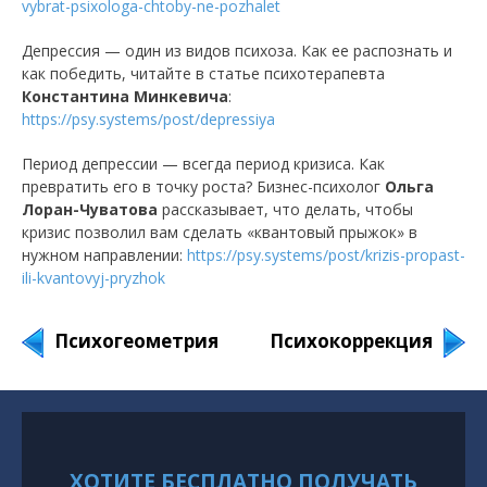
vybrat-psixologa-chtoby-ne-pozhalet
Депрессия — один из видов психоза. Как ее распознать и
как победить, читайте в статье психотерапевта
Константина Минкевича
:
https://psy.systems/post/depressiya
Период депрессии — всегда период кризиса. Как
превратить его в точку роста? Бизнес-психолог
Ольга
Лоран-Чуватова
рассказывает, что делать, чтобы
кризис позволил вам сделать «квантовый прыжок» в
нужном направлении:
https://psy.systems/post/krizis-propast-
ili-kvantovyj-pryzhok
Психогеометрия
Психокоррекция
ХОТИТЕ БЕСПЛАТНО ПОЛУЧАТЬ