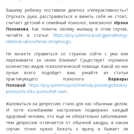
Вашему ребенку поставили диагноз «гиперактивность»?
Опускать руки, расстраиваться и винить себя не стоит,
считает детский и семейный психолог, кинезиолог
Ирэна
Похомова
. Как помочь своему малышу в этом случае,
читайте в статье:
https://psy.systems/post/giperaktivnyj-
rebenok-ukroschenie-stroptivogo
.
Не можете справиться со страхом сойти с ума или
переживаете за своих близких? Существует огромное
количество видов психологической помощи. Какой из них
лучше всего подойдет вам, узнайте из статьи
практикующего психолога
Варвары
Поповой
:
https://psy.systems/post/metody-psixologicheskoj-
pomoschi-chto-pomozhet-vam
.
Жаловаться на депрессию стало для нас обычным делом.
И хотя колебаниям настроения подвержен каждый
здоровый человек, это еще не обязательно заболевание.
Чем депрессия отличается от обычной хандры, в каком
случае точно нужно бежать к врачу и бывает ли