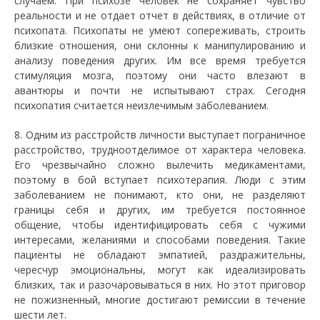
случаем. При психозе человек не сохраняет чувство
реальности и не отдает отчет в действиях, в отличие от
психопата. Психопаты не умеют сопереживать, строить
близкие отношения, они склонны к манипулированию и
анализу поведения других. Им все время требуется
стимуляция мозга, поэтому они часто влезают в
авантюры и почти не испытывают страх. Сегодня
психопатия считается неизлечимым заболеванием.
8. Одним из расстройств личности выступает пограничное
расстройство, трудноотделимое от характера человека.
Его чрезвычайно сложно вылечить медикаментами,
поэтому в бой вступает психотерапия. Люди с этим
заболеванием не понимают, кто они, не разделяют
границы себя и других, им требуется постоянное
общение, чтобы идентифицировать себя с чужими
интересами, желаниями и способами поведения. Такие
пациенты не обладают эмпатией, раздражительны,
чересчур эмоциональны, могут как идеализировать
близких, так и разочаровываться в них. Но этот приговор
не пожизненный, многие достигают ремиссии в течение
шести лет.