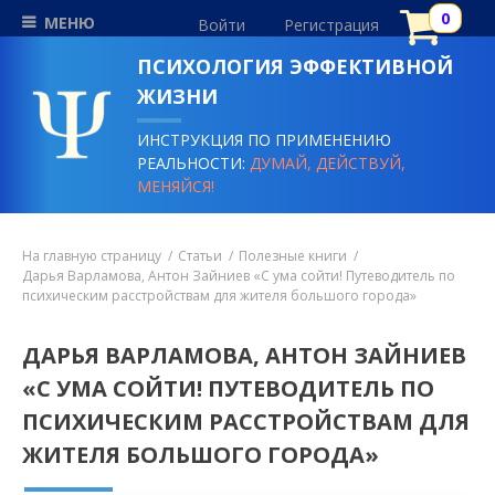
МЕНЮ
Войти
Регистрация
ПСИХОЛОГИЯ ЭФФЕКТИВНОЙ
ЖИЗНИ
ИНСТРУКЦИЯ ПО ПРИМЕНЕНИЮ
РЕАЛЬНОСТИ:
ДУМАЙ, ДЕЙСТВУЙ,
МЕНЯЙСЯ!
На главную страницу
Статьи
Полезные книги
Дарья Варламова, Антон Зайниев «С ума сойти! Путеводитель по
психическим расстройствам для жителя большого города»
ДАРЬЯ ВАРЛАМОВА, АНТОН ЗАЙНИЕВ
«С УМА СОЙТИ! ПУТЕВОДИТЕЛЬ ПО
ПСИХИЧЕСКИМ РАССТРОЙСТВАМ ДЛЯ
ЖИТЕЛЯ БОЛЬШОГО ГОРОДА»