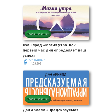
Полезные книги
Хэл Элрод «Магия утра. Как
первый час дня определяет ваш
успех»
От редакции
14.05.2021 г.
Полезные книги
Дэн Ариели «Предсказуемая