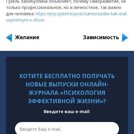
Гузель Хабибуллина объясняет, почему саморазвитие, не
только профессиональное, но и личностное, так важно
для человека:
https://psy.systems/post/samorazvitie-kak-stat-
uspeshnym-v-zhizni
.
Желание
Зависимость
ХОТИТЕ БЕСПЛАТНО ПОЛУЧАТЬ
НОВЫЕ ВЫПУСКИ ОНЛАЙН-
ЖУРНАЛА «ПСИХОЛОГИЯ
ЭФФЕКТИВНОЙ ЖИЗНИ»?
Введите ваш e-mail: