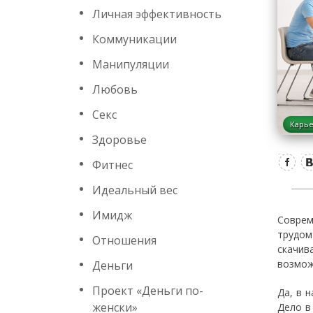
Личная эффективность
Коммуникации
Манипуляции
Любовь
Секс
Карь
Здоровье
Фитнес
Идеальный вес
Имидж
Соврем
трудом
Отношения
скачив
возмож
Деньги
Проект «Деньги по-
Да, в 
женски»
Дело в