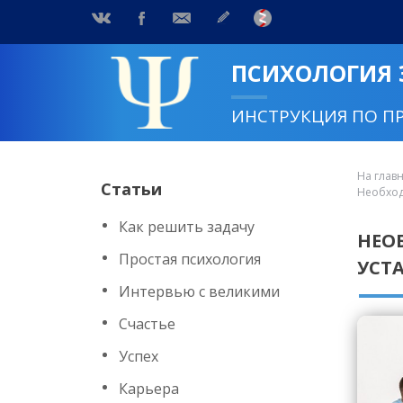
ПСИХОЛОГИЯ
ИНСТРУКЦИЯ ПО П
На глав
Статьи
Необход
Как решить задачу
НЕО
Простая психология
УСТ
Интервью с великими
Счастье
Успех
Карьера