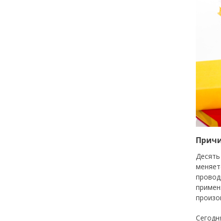
Причи
Десять
меняет
провод
примен
произо
Сегодн