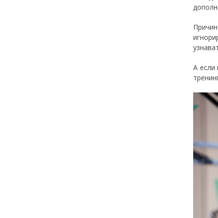
дополн
Причин
игнори
узнава
А если
тренинг