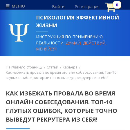
МЕНЮ
Войти
Регистрация
ПСИХОЛОГИЯ ЭФФЕКТИВНОЙ
ЖИЗНИ
ИНСТРУКЦИЯ ПО ПРИМЕНЕНИЮ
РЕАЛЬНОСТИ:
ДУМАЙ, ДЕЙСТВУЙ,
МЕНЯЙСЯ!
На главную страницу
Статьи
Карьера
Как избежать провала во время онлайн собеседования. Топ-10
глупых ошибок, которые точно выведут рекрутера из себя!
КАК ИЗБЕЖАТЬ ПРОВАЛА ВО ВРЕМЯ
ОНЛАЙН СОБЕСЕДОВАНИЯ. ТОП-10
ГЛУПЫХ ОШИБОК, КОТОРЫЕ ТОЧНО
ВЫВЕДУТ РЕКРУТЕРА ИЗ СЕБЯ!