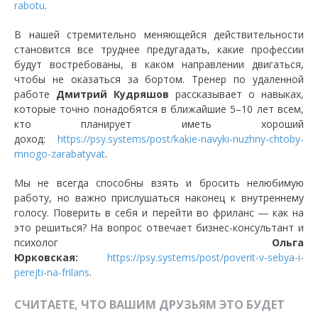
rabotu
.
В нашей стремительно меняющейся действительности
становится все труднее предугадать, какие профессии
будут востребованы, в каком направлении двигаться,
чтобы не оказаться за бортом. Тренер по удаленной
работе
Дмитрий Кудряшов
рассказывает о навыках,
которые точно понадобятся в ближайшие 5–10 лет всем,
кто планирует иметь хороший
доход:
https://psy.systems/post/kakie-navyki-nuzhny-chtoby-
mnogo-zarabatyvat
.
Мы не всегда способны взять и бросить нелюбимую
работу, но важно прислушаться наконец к внутреннему
голосу. Поверить в себя и перейти во фриланс ― как на
это решиться? На вопрос отвечает бизнес-консультант и
психолог
Ольга
Юрковская:
https://psy.systems/post/poverit-v-sebya-i-
perejti-na-frilans
.
СЧИТАЕТЕ, ЧТО ВАШИМ ДРУЗЬЯМ ЭТО БУДЕТ