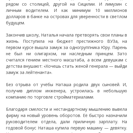
рядом со столицей, другой на Сицилии. И лимузин с
личным водителем. И как минимум 10 миллионов
долларов в банке на островах для уверенности в светлом
будущем.
Закончив школу, Наталья начала претворять свои планы в
жизнь. Поступила на бюджет престижного ВУЗа, на
первом курсе вышла замуж за одногруппника Юру. Парень
не был ни олигархом, ни наследным принцем. Зато
считался гением местного масштаба, а всем девушкам с
детства внушают: «Хочешь стать женой генерала — выйди
замуж за лейтенанта».
Без отрыва от учёбы Наташа родила двух сыновей. И,
получив диплом инженера, устроилась в небольшую
компанию по торговле стройматериалами.
Благодаря смелости и нестандартному мышлению вывела
фирму на новый уровень оборотов. Её быстро назначили
руководителем отдела, дали приличную зарплату. На
годовой бонус Наташа купила первую машину — девятку.