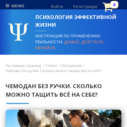
МЕНЮ
Войти
Регистрация
ПСИХОЛОГИЯ ЭФФЕКТИВНОЙ
ЖИЗНИ
ИНСТРУКЦИЯ ПО ПРИМЕНЕНИЮ
РЕАЛЬНОСТИ:
ДУМАЙ, ДЕЙСТВУЙ,
МЕНЯЙСЯ!
На главную страницу
Статьи
Отношения
Чемодан без ручки. Сколько можно тащить всё на себе?
ЧЕМОДАН БЕЗ РУЧКИ. СКОЛЬКО
МОЖНО ТАЩИТЬ ВСЁ НА СЕБЕ?