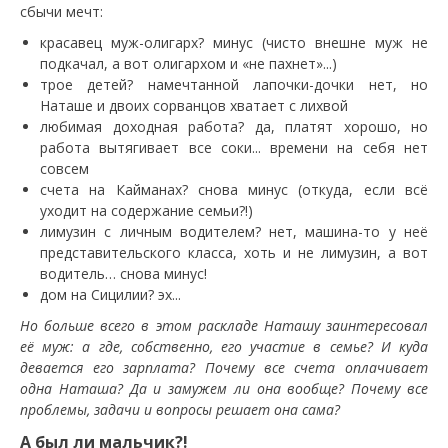
сбычи мечт:
красавец муж-олигарх? минус (чисто внешне муж не
подкачал, а вот олигархом и «не пахнет»...)
трое детей? намечтанной лапочки-дочки нет, но
Наташе и двоих сорванцов хватает с лихвой
любимая доходная работа? да, платят хорошо, но
работа вытягивает все соки... времени на себя нет
совсем
счета на Кайманах? снова минус (откуда, если всё
уходит на содержание семьи?!)
лимузин с личным водителем? нет, машина-то у неё
представительского класса, хоть и не лимузин, а вот
водитель… снова минус!
дом на Сицилии? эх...
Но больше всего в этом раскладе Наташу заинтересовал
её муж: а где, собственно, его участие в семье? И куда
девается его зарплата? Почему все счета оплачивает
одна Наташа? Да и замужем ли она вообще? Почему все
проблемы, задачи и вопросы решает она сама?
А был ли мальчик?!