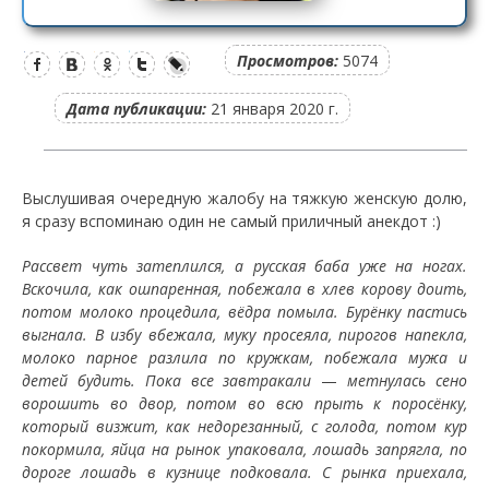
Просмотров:
5074
Дата публикации:
21 января 2020 г.
Выслушивая очередную жалобу на тяжкую женскую долю,
я сразу вспоминаю один не самый приличный анекдот :)
Рассвет чуть затеплился, а русская баба уже на ногах.
Вскочила, как ошпаренная, побежала в хлев корову доить,
потом молоко процедила, вёдра помыла. Бурёнку пастись
выгнала. В избу вбежала, муку просеяла, пирогов напекла,
молоко парное разлила по кружкам, побежала мужа и
детей будить. Пока все завтракали
—
метнулась сено
ворошить во двор, потом во всю прыть к поросёнку,
который визжит, как недорезанный, с голода, потом кур
покормила, яйца на рынок упаковала, лошадь запрягла, по
дороге лошадь в кузнице подковала. С рынка приехала,