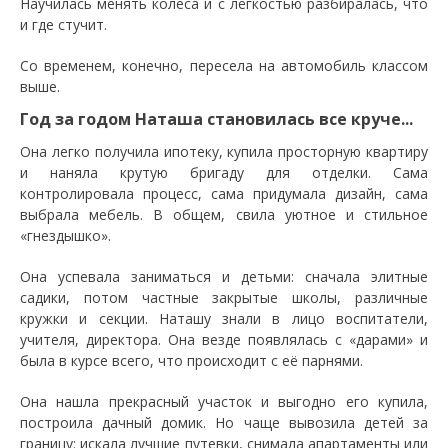
Научилась менять колеса и с лёгкостью разбиралась, что
и где стучит.
Со временем, конечно, пересела на автомобиль классом
выше.
Год за годом Наташа становилась все круче...
Она легко получила ипотеку, купила просторную квартиру
и наняла крутую бригаду для отделки. Сама
контролировала процесс, сама придумала дизайн, сама
выбрала мебель. В общем, свила уютное и стильное
«гнездышко».
Она успевала заниматься и детьми: сначала элитные
садики, потом частные закрытые школы, различные
кружки и секции. Наташу знали в лицо воспитатели,
учителя, директора. Она везде появлялась с «дарами» и
была в курсе всего, что происходит с её парнями.
Она нашла прекрасный участок и выгодно его купила,
построила дачный домик. Но чаще вывозила детей за
границу: искала лучшие путевки, снимала апартаменты или