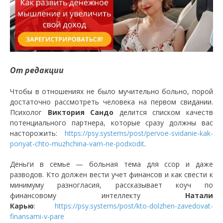
От редакции
Чтобы в отношениях не было мучительно больно, порой
достаточно рассмотреть человека на первом свидании.
Психолог
Виктория Сандо
делится списком качеств
потенциального партнера, которые сразу должны вас
насторожить:
https://psy.systems/post/pervoe-svidanie-kak-
ponyat-chto-muzhchina-vam-ne-podxodit
.
Деньги в семье — больная тема для ссор и даже
разводов. Кто должен вести учет финансов и как свести к
минимуму разногласия, рассказывает коуч по
финансовому интеллекту
Натали
Карью
:
https://psy.systems/post/kto-dolzhen-zavedovat-
finansami-v-pare