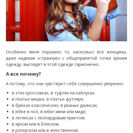
Особенно меня поразило то, насколько все женщины,
даже надевая «странную» с общепринятой точки зрения
одежду, выглядят в этой одежде гармонично.
А все почему?
А потому, что они чувствуют себя совершенно уверенно:
в этих кроссовках, в туфлях на каблуках;
в платье-мешке, в платье-футляре;
в брюках классических, в рваных джинсах;
в юбке в пол, в юбке мини или миди;
в легинсах с леопардовым принтом;
в ярком или в блеклом;
в рокерском или в женственном.