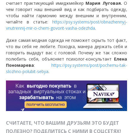
считает практикующий имиджмейкер
Мария Луговая.
О
чем говорит наш внешний вид и как подбирать одежду,
чтобы найти гармонию между внешним и внутренним,
читайте в статье:
https://psy.systems/post/obnazhennyj-
vnutrennij-mir-o-chem-govorit-vasha-odezhda
.
Даже самая модная одежда не поможет скрыть тот факт,
что вы себя не любите. Походка, манера держать себя и
говорить выдадут вас с головой. Почему же так сложно
полюбить себя, объясняет психолог-консультант
Елена
Пономарева
:
https://psy.systems/post/pochemu-tak-
slozhno-polubit-sebya
.
СЧИТАЕТЕ, ЧТО ВАШИМ ДРУЗЬЯМ ЭТО БУДЕТ
ПОЛЕЗНО? ПОДЕЛИТЕСЬ С НИМИ В СОЦСЕТЯХ!