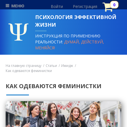
МЕНЮ
Войти
Регистрация
ПСИХОЛОГИЯ ЭФФЕКТИВНОЙ
ЖИЗНИ
ИНСТРУКЦИЯ ПО ПРИМЕНЕНИЮ
РЕАЛЬНОСТИ:
ДУМАЙ, ДЕЙСТВУЙ,
МЕНЯЙСЯ!
На главную страницу
Статьи
Имидж
Как одеваются феминистки
КАК ОДЕВАЮТСЯ ФЕМИНИСТКИ