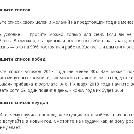
ишите список
ьте список своих целей и желаний на предстоящий год (не менее
е условие — просить можно только для себя. Если вы не
йтесь. Возможно, вы привыкли постоянно себе отказывать, в
изнь — это на 90% постоянная работа. Хватает ли вам сил и эне
ишите список побед
ьте список успехов 2017 года (не менее 30). Вам может пок
ько минут вы вспомните, как многого вы достигли за год, даже 
ьшая» прибавка к зарплате. А с 1 января 2018 года начните 
ать хотя бы один подвиг в день, к концу года их будет 365!
ишите список неудач
йте, чему научила вас каждая ситуация и как избежать их повт
о вступайте в новый год. Смотрите на неудачи как на зону ро
не делает.