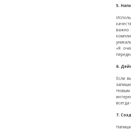
5. Нап
Исполь
качест
важно 
компли
уникал
«Я оче
переде
6. Дей
Если в
запиши
Новым 
интере
всегда
7. Со
Напиши