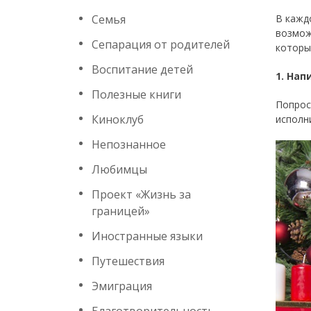
Семья
В кажд
возмож
Сепарация от родителей
которы
Воспитание детей
1. На
Полезные книги
Попрос
Киноклуб
исполни
Непознанное
Любимцы
Проект «Жизнь за
границей»
Иностранные языки
Путешествия
Эмиграция