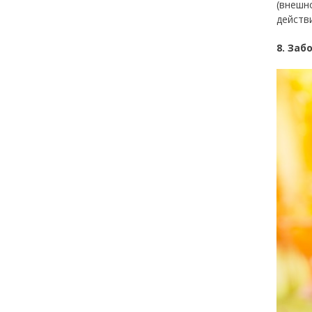
(внешн
действ
8. Заб