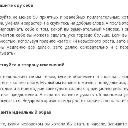
ишите оду себе
зуйте не менее 50 приятных и хвалебных прилагательных, к
ва, умения и характер. Не скупитесь на добрые слова! А после 
напоминать себе о том, какой вы замечательный человек. По
ментов себе вы можете сделать уже гораздо больше. Если вы 
ьностью, используя правило «зато»: «Я невысокого роста, зато
нь медленно все делаю, зато делаю основательно и с пер
лывать».
ствуйте в сторону изменений
ы недовольны своим телом, купите абонемент в спортзал, ес
тесь к косметологу. Мы любим начинать жизнь с понедельника, а
годом и в новогодние каникулы в салонах традиционно действ
сные предложения. А если вы начнете думать об экономии де
 окупаются. Недаром в кризис всегда растет количество пластич
здайте идеальный образ
те, каким человеком вы хотели бы стать в идеале. Запишите