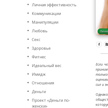
Личная эффективность
Коммуникации
Манипуляции
Любовь
Лична
Секс
Здоровье
Фитнес
Если ч
Идеальный вес
приним
Имидж
только
оценив
Отношения
сил и э
Деньги
Однако
общест
Проект «Деньги по-
котору
женски»