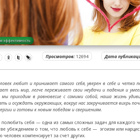
я эффективность
Просмотров:
12694
Дата публикаци
еловек любит и принимает самого себя, уверен в себе и четко 
ает весь мир, легче переживает свои неудачи и падения и ум
 мы приходим в равновесие с самими собой, наша жизнь уди
ать и осуждать окружающих, вокруг нас закручивается вихрь по
нергии и готовы к новым победам и свершениям.
 полюбить себя — одна из самых сложных задач для каждого ч
ве убеждением о том, что любовь к себе — эгоизм или нарцисси
ю человек компенсирует за счет других.