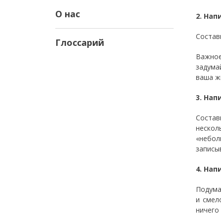
О нас
2. Нап
Состав
Глоссарий
Важно
задума
ваша ж
3. Нап
Состав
нескол
«небол
записыв
4. Нап
Подума
и смел
ничего 