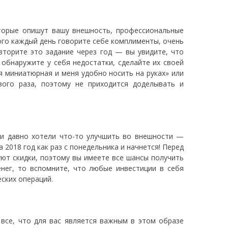
оторые опишут вашу внешность, профессиональные
этого каждый день говорите себе комплименты, очень
вторите это задание через год — вы увидите, что
обнаружите у себя недостатки, сделайте их своей
 я миниатюрная и меня удобно носить на руках» или
вого раза, поэтому не приходится доделывать и
ли давно хотели что-то улучшить во внешности —
 2018 год как раз с понедельника и начнется! Перед
уют скидки, поэтому вы имеете все шансы получить
нег, то вспомните, что любые инвестиции в себя
еских операций.
 все, что для вас является важным в этом образе