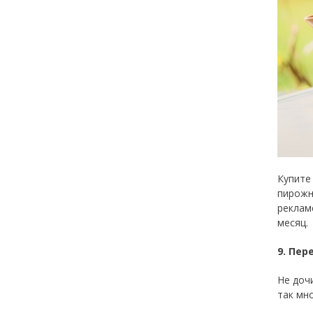
Купите
пирожн
реклам
месяц.
9. Пер
Не доч
так мн