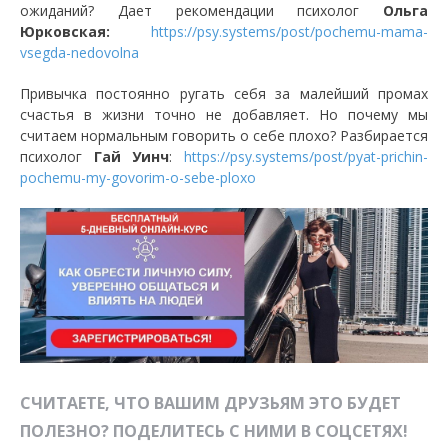
ожиданий? Дает рекомендации психолог
Ольга
Юрковская:
https://psy.systems/post/pochemu-mama-
vsegda-nedovolna
Привычка постоянно ругать себя за малейший промах
счастья в жизни точно не добавляет. Но почему мы
считаем нормальным говорить о себе плохо? Разбирается
психолог
Гай Уинч
:
https://psy.systems/post/pyat-prichin-
pochemu-my-govorim-o-sebe-ploxo
СЧИТАЕТЕ, ЧТО ВАШИМ ДРУЗЬЯМ ЭТО БУДЕТ
ПОЛЕЗНО? ПОДЕЛИТЕСЬ С НИМИ В СОЦСЕТЯХ!