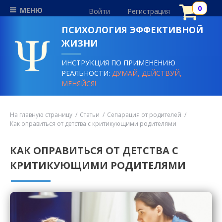
МЕНЮ
Войти
Регистрация
ПСИХОЛОГИЯ ЭФФЕКТИВНОЙ
ЖИЗНИ
ИНСТРУКЦИЯ ПО ПРИМЕНЕНИЮ
РЕАЛЬНОСТИ:
ДУМАЙ, ДЕЙСТВУЙ,
МЕНЯЙСЯ!
На главную страницу
Статьи
Сепарация от родителей
Как оправиться от детства с критикующими родителями
КАК ОПРАВИТЬСЯ ОТ ДЕТСТВА С
КРИТИКУЮЩИМИ РОДИТЕЛЯМИ