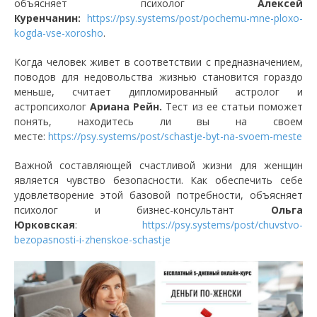
объясняет психолог
Алексей
Куренчанин:
https://psy.systems/post/pochemu-mne-ploxo-
kogda-vse-xorosho
.
Когда человек живет в соответствии с предназначением,
поводов для недовольства жизнью становится гораздо
меньше, считает дипломированный астролог и
астропсихолог
Ариана Рейн.
Тест из ее статьи поможет
понять, находитесь ли вы на своем
месте:
https://psy.systems/post/schastje-byt-na-svoem-meste
Важной составляющей счастливой жизни для женщин
является чувство безопасности. Как обеспечить себе
удовлетворение этой базовой потребности, объясняет
психолог и бизнес-консультант
Ольга
Юрковская
:
https://psy.systems/post/chuvstvo-
bezopasnosti-i-zhenskoe-schastje