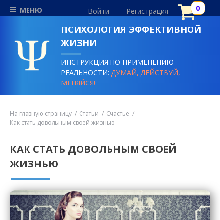
МЕНЮ
Войти
Регистрация
ПСИХОЛОГИЯ ЭФФЕКТИВНОЙ
ЖИЗНИ
ИНСТРУКЦИЯ ПО ПРИМЕНЕНИЮ
РЕАЛЬНОСТИ:
ДУМАЙ, ДЕЙСТВУЙ,
МЕНЯЙСЯ!
На главную страницу
Статьи
Счастье
Как стать довольным своей жизнью
КАК СТАТЬ ДОВОЛЬНЫМ СВОЕЙ
ЖИЗНЬЮ