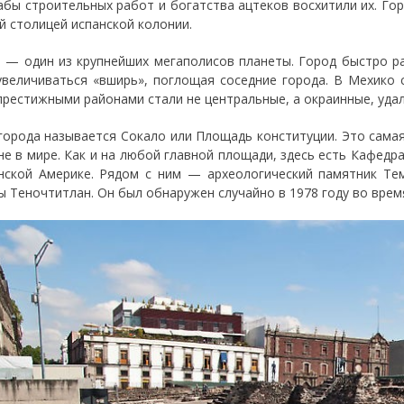
бы строительных работ и богатства ацтеков восхитили их. Гор
й столицей испанской колонии.
 — один из крупнейших мегаполисов планеты. Город быстро ра
увеличиваться «вширь», поглощая соседние города. В Мехико 
престижными районами стали не центральные, а окраинные, уда
города называется Сокало или Площадь конституции. Это сама
не в мире. Как и на любой главной площади, здесь есть Кафед
нской Америке. Рядом с ним — археологический памятник Те
ы Теночтитлан. Он был обнаружен случайно в 1978 году во врем