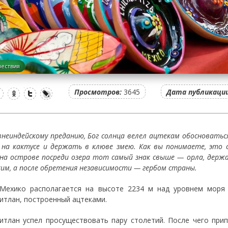
ествия
Просмотров:
3645
Дата публикации
внеиндейскому преданию, Бог солнца велел ацтекам обосноватьс
 на кактусе и держать в клюве змею. Как вы понимаете, это 
 на острове посреди озера тот самый знак свыше — орла, держ
ким, а после обретения независимости — гербом страны.
Мехико располагается на высоте 2234 м над уровнем моря 
итлан, построенный ацтеками.
итлан успел просуществовать пару столетий. После чего при