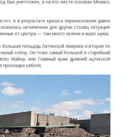
од был уничтожен, а на его месте основан Мехико,
стет, и в результате кризиса перенаселения давно
сложилась нетипичная для других столиц ситуация:
ленные от центра — там много зелени и мало шума.
я большая площадь Латинской Америки и вторая по
ральный собор. Он тоже самый большой и старейший
мпло Майор, или Главный храм древней ацтекской
я прокладки кабеля.