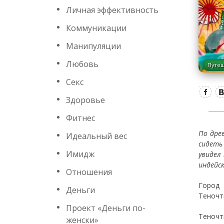
Личная эффективность
Коммуникации
Манипуляции
Любовь
Путеш
Секс
Здоровье
Фитнес
По дре
Идеальный вес
сидеть
Имидж
увидел
индейс
Отношения
Город 
Деньги
Теночт
Проект «Деньги по-
Теночт
женски»