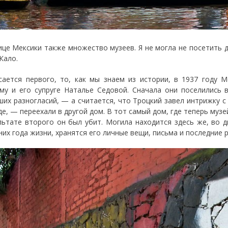
ице Мексики также множество музеев. Я не могла не посетить д
Кало.
сается первого, то, как мы знаем из истории, в 1937 году 
му и его супруге Наталье Седовой. Сначала они поселились 
ших разногласий, — а считается, что Троцкий завел интрижку с
де, — переехали в другой дом. В тот самый дом, где теперь муз
льтате второго он был убит. Могила находится здесь же, во 
них года жизни, хранятся его личные вещи, письма и последние 