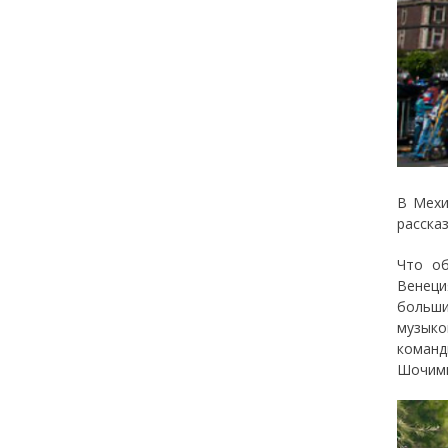
В Мехи
расска
Что об
Венеци
больши
музыко
команд
Шочими