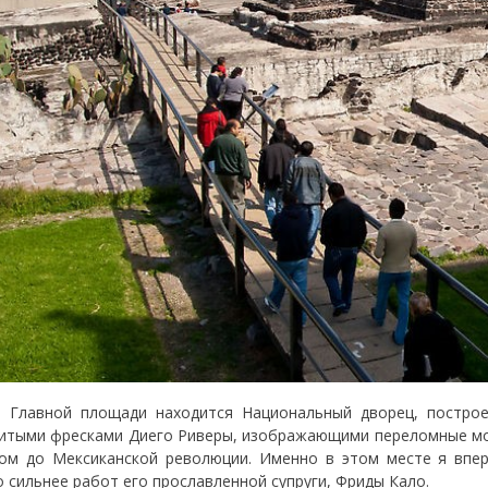
 Главной площади находится Национальный дворец, построе
итыми фресками Диего Риверы, изображающими переломные мо
ом до Мексиканской революции. Именно в этом месте я впер
о сильнее работ его прославленной супруги, Фриды Кало.