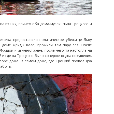
ва из них, причем оба дома-музеи: Льва Троцкого и
Мексика предоставила политическое убежище Льву
в доме Фриды Кало, прожили там пару лет. После
 Фридой и изменил жене, после чего та настояла на
ей и где на Троцкого было совершено два покушения.
дворе дома. В самом доме, где Троцкий провел два
работы.