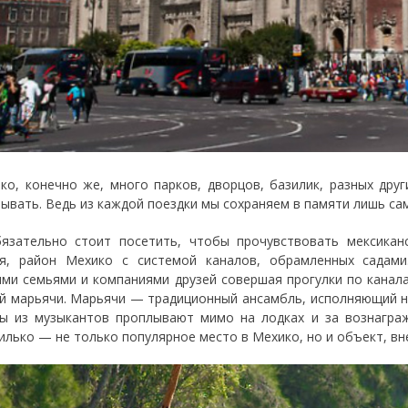
ко, конечно же, много парков, дворцов, базилик, разных дру
зывать. Ведь из каждой поездки мы сохраняем в памяти лишь са
язательно стоит посетить, чтобы прочувствовать мексикан
я, район Мехико с системой каналов, обрамленных садами
ми семьями и компаниями друзей совершая прогулки по канала
й марьячи. Марьячи — традиционный ансамбль, исполняющий на
ы из музыкантов проплывают мимо на лодках и за вознаграж
лько — не только популярное место в Мехико, но и объект, в