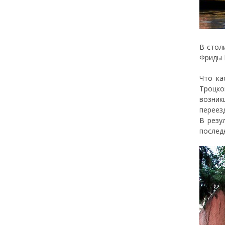
В стол
Фриды 
Что ка
Троцко
возник
переез
В резу
послед