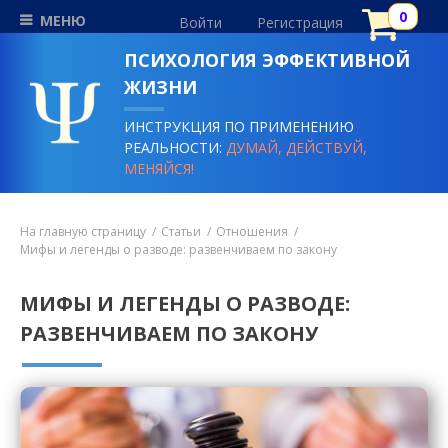
МЕНЮ
Войти
Регистрация
ПСИХОЛОГИЯ ЭФФЕКТИВНОЙ
ЖИЗНИ
ИНСТРУКЦИЯ ПО ПРИМЕНЕНИЮ
РЕАЛЬНОСТИ:
ДУМАЙ, ДЕЙСТВУЙ,
МЕНЯЙСЯ!
На главную страницу
Статьи
Отношения
Мифы и легенды о разводе: развенчиваем по закону
МИФЫ И ЛЕГЕНДЫ О РАЗВОДЕ:
РАЗВЕНЧИВАЕМ ПО ЗАКОНУ