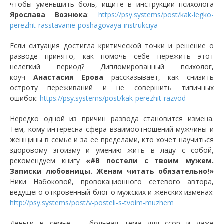
чтобы уменьшить боль, ищите в инструкции психолога
Ярослава Вознюка
:
https://psy.systems/post/kak-legko-
perezhit-rasstavanie-poshagovaya-instrukciya
Если ситуация достигла критической точки и решение о
разводе принято, как помочь себе пережить этот
нелегкий период? Дипломированный психолог,
коуч
Анастасия Ерова
рассказывает, как снизить
остроту переживаний и не совершить типичных
ошибок:
https://psy.systems/post/kak-perezhit-razvod
Нередко одной из причин развода становится измена.
Тем, кому интересна сфера взаимоотношений мужчины и
женщины в семье и за ее пределами, кто хочет научиться
здоровому эгоизму и умению жить в ладу с собой,
рекомендуем книгу
«#В постели с твоим мужем.
Записки любовницы. Женам читать обязательно!»
Ники Набоковой, провокационного сетевого автора,
ведущего откровенный блог о мужских и женских изменах:
http://psy.systems/post/v-posteli-s-tvoim-muzhem
Деньги в семье — больная тема для ссор и даже