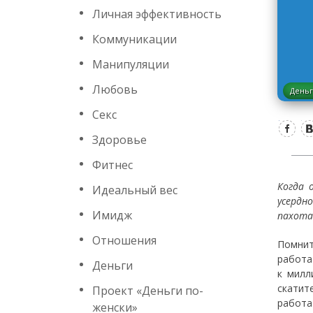
Личная эффективность
Коммуникации
Манипуляции
Любовь
День
Секс
Здоровье
Фитнес
Когда 
Идеальный вес
усердн
Имидж
пахота
Отношения
Помнит
работат
Деньги
к милл
скатит
Проект «Деньги по-
работа
женски»