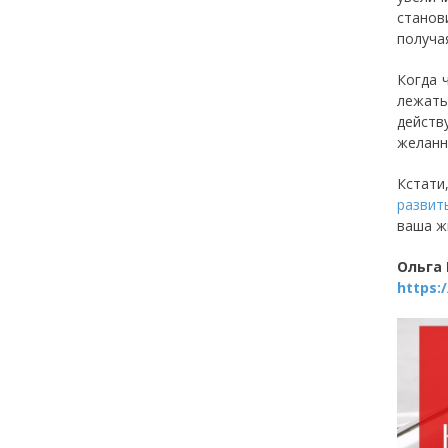
станов
получа
Когда 
лежать
действ
желанн
Кстати
развит
ваша ж
Ольга
https: