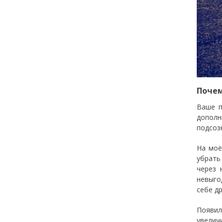
Почем
Ваше п
дополн
подсоз
На моё
убрать
через 
невыго
себе д
Появил
увелич