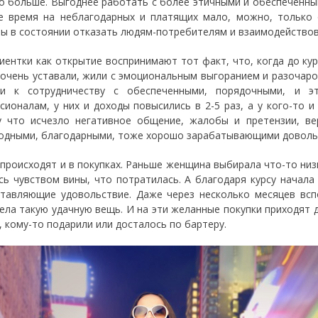
о больше. Выгоднее работать с более этичными и обеспеченны
е время на неблагодарных и платящих мало, можно, тольк
вы в состоянии отказать людям-потребителям и взаимодействов
иентки как открытие воспринимают тот факт, что, когда до кур
 очень уставали, жили с эмоциональным выгоранием и разочаров
ли к сотрудничеству с обеспеченными, порядочными, и э
сионалам, у них и доходы повысились в 2-5 раз, а у кого-то и
 что исчезло негативное общение, жалобы и претензии, ве
одными, благодарными, тоже хорошо зарабатывающими довол
 происходят и в покупках. Раньше женщина выбирала что-то низ
сь чувством вины, что потратилась. А благодаря курсу начал
ставляющие удовольствие. Даже через несколько месяцев всп
ела такую удачную вещь. И на эти желанные покупки приходят
, кому-то подарили или досталось по бартеру.