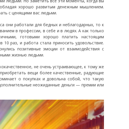
ми людьми. Но заметить все эти моменты, когда вы
о обладая хорошо развитым денежным мышлением.
ать с ценящими вас людьми.
са они работали для бедных и неблагодарных, то к
анием в профессии, в себе и в людях. А как только
тичными, готовыми хорошо платить настоящим
 в 10 раз, и работа стала приносить удовольствие.
рнулись позитивные эмоции от взаимодействия с
ьными жизнью людьми.
кокачественное, не очень устраивающее, к тому же
а приобретать вещи более качественные, радующие
оминает о покупках и довольна собой, что такую
 дополнительные неожиданные деньги — премии или