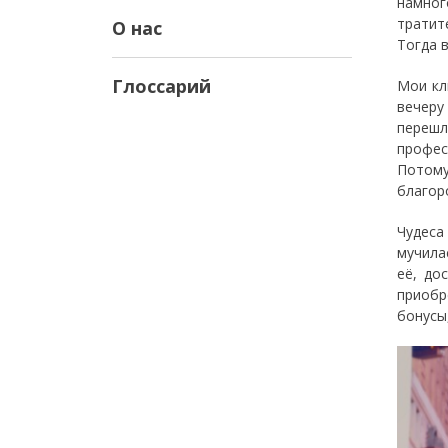
намног
тратит
О нас
Тогда 
Глоссарий
Мои кл
вечеру
переш
профес
Потому
благор
Чудеса
мучила
её, до
приобр
бонусы