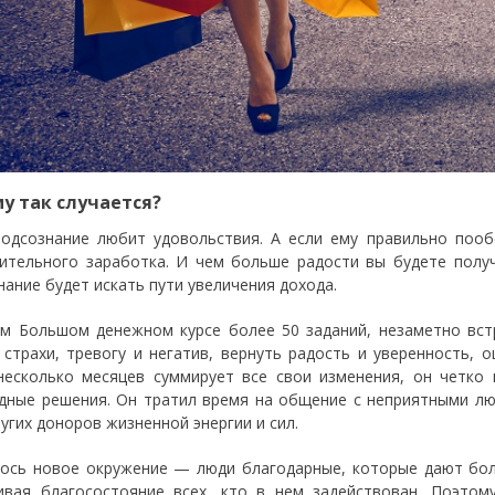
у так случается?
одсознание любит удовольствия. А если ему правильно пооб
ительного заработка. И чем больше радости вы будете полу
нание будет искать пути увеличения дохода.
м Большом денежном курсе более 50 заданий, незаметно вст
 страхи, тревогу и негатив, вернуть радость и уверенность,
несколько месяцев суммирует все свои изменения, он четко 
дные решения. Он тратил время на общение с неприятными лю
ругих доноров жизненной энергии и сил.
ось новое окружение — люди благодарные, которые дают бол
ивая благосостояние всех, кто в нем задействован. Поэтом