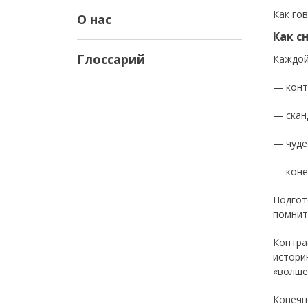
Как гов
О нас
Как с
Глоссарий
Каждой
— конт
— скан
— чуде
— коне
Подгот
помнит
Контра
истори
«волше
Конечн