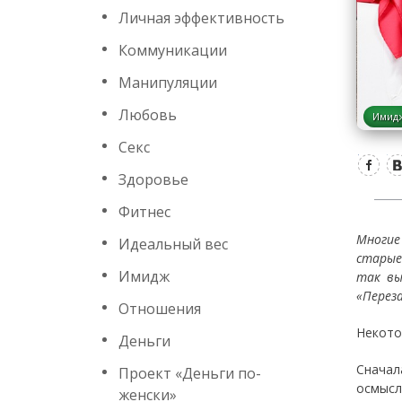
Личная эффективность
Коммуникации
Манипуляции
Любовь
Имид
Секс
Здоровье
Фитнес
Многие
Идеальный вес
старые
Имидж
так вы
«Переза
Отношения
Некото
Деньги
Сначал
Проект «Деньги по-
осмысл
женски»