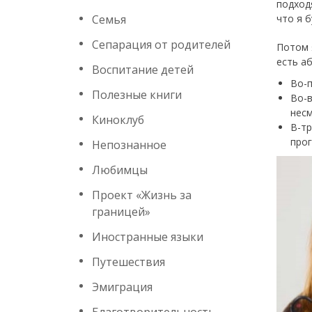
подход
Семья
что я 
Сепарация от родителей
Потом 
есть а
Воспитание детей
Во-п
Полезные книги
Во-в
несм
Киноклуб
В-т
прог
Непознанное
Любимцы
Проект «Жизнь за
границей»
Иностранные языки
Путешествия
Эмиграция