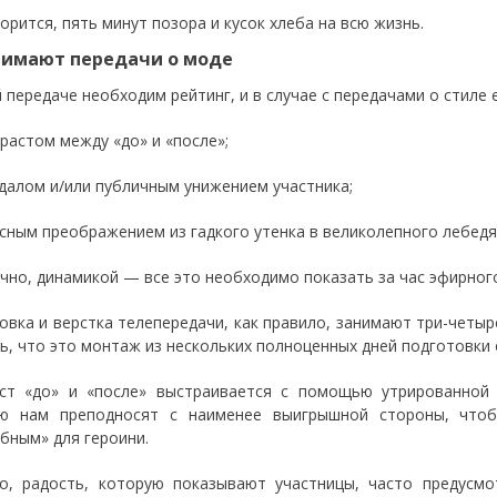
орится, пять минут позора и кусок хлеба на всю жизнь.
нимают передачи о моде
 передаче необходим рейтинг, и в случае с передачами о стил
растом между «до» и «после»;
далом и/или публичным унижением участника;
сным преображением из гадкого утенка в великолепного лебедя
чно, динамикой — все это необходимо показать за час эфирног
овка и верстка телепередачи, как правило, занимают три-четыре
ь, что это монтаж из нескольких полноценных дней подготовки 
ст «до» и «после» выстраивается с помощью утрированной 
ю нам преподносят с наименее выигрышной стороны, чтоб
бным» для героини.
о, радость, которую показывают участницы, часто предусм