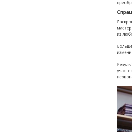
преобр
Спраш
Раскро
мастер
из люб
Больше
измени
Резуль
участ
первон