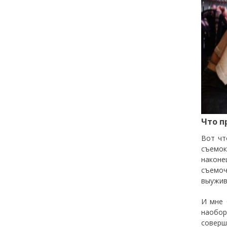
Что п
Вот чт
съемок
наконе
съемоч
выужив
И мне 
наобор
соверш