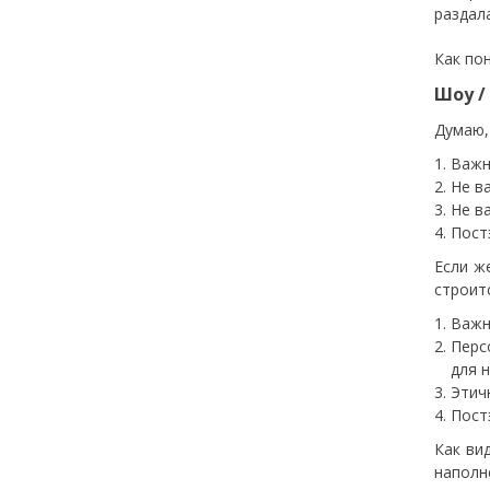
раздал
Как по
Шоу /
Думаю,
Важн
Не в
Не ва
Пост
Если ж
строит
Важн
Перс
для н
Этич
Пост
Как ви
наполн