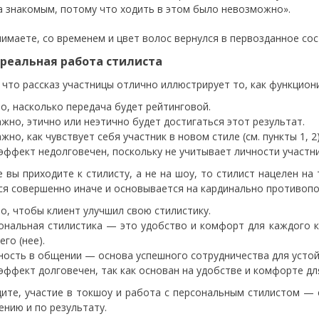
а знакомым, потому что ходить в этом было невозможно».
нимаете, со временем и цвет волос вернулся в первозданное сос
 реальная работа стилиста
 что рассказ участницы отлично иллюстрирует то, как функцион
о, насколько передача будет рейтинговой.
ажно, этично или неэтично будет достигаться этот результат.
жно, как чувствует себя участник в новом стиле (см. пункты 1, 2)
эффект недолговечен, поскольку не учитывает личности участни
е вы приходите к стилисту, а не на шоу, то стилист нацелен на
ся совершенно иначе и основывается на кардинально противопо
о, чтобы клиент улучшил свою стилистику.
ональная стилистика — это удобство и комфорт для каждого к
его (нее).
ность в общении — основа успешного сотрудничества для устой
эффект долговечен, так как основан на удобстве и комфорте дл
дите, участие в токшоу и работа с персональным стилистом —
ению и по результату.