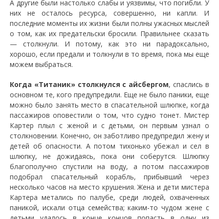
А другие были настолько слабы и уязвимы, что погибли. У
них не осталось ресурса, совершенно, ни капли. И
последние моменты их жизни были полны ужасных мыслей
о том, как их предательски бросили. Правильнее сказать
— столкнули. И потому, как это ни парадоксально,
хорошо, если предали и толкнули в то время, пока мы еще
можем выбраться.
Когда «Титаник» столкнулся с айсбергом
, спаслись в
основном те, кого предупредили. Еще не было паники, еще
можно было занять место в спасательной шлюпке, когда
пассажиров оповестили о том, что судно тонет. Мистер
Картер плыл с женой и с детьми, он первым узнал о
столкновении. Конечно, он заботливо предупредил жену и
детей об опасности. А потом тихонько убежал и сел в
шлюпку, не дожидаясь, пока они соберутся. Шлюпку
благополучно спустили на воду, а потом пассажиров
подобрал спасательный корабль, прибывший через
несколько часов на место крушения. Жена и дети мистера
Картера метались по палубе, среди людей, охваченных
паникой, искали отца семейства; каким-то чудом жене с
детьми удалось в конце концов попасть в одну из