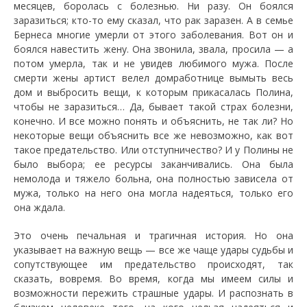
месяцев, боролась с болезнью. Ни разу. Он боялся
заразиться; кто-то ему сказал, что рак заразен. А в семье
Бернеса многие умерли от этого заболевания. Вот он и
боялся навестить жену. Она звонила, звала, просила — а
потом умерла, так и не увидев любимого мужа. После
смерти жены артист велел домработнице вымыть весь
дом и выбросить вещи, к которым прикасалась Полина,
чтобы не заразиться… Да, бывает такой страх болезни,
конечно. И все можно понять и объяснить, не так ли? Но
некоторые вещи объяснить все же невозможно, как вот
такое предательство. Или отступничество? И у Полины не
было выбора; ее ресурсы заканчивались. Она была
немолода и тяжело больна, она полностью зависела от
мужа, только на него она могла надеяться, только его
она ждала.
Это очень печальная и трагичная история. Но она
указывает на важную вещь — все же чаще удары судьбы и
сопутствующее им предательство происходят, так
сказать, вовремя. Во время, когда мы имеем силы и
возможности пережить страшные удары. И распознать в