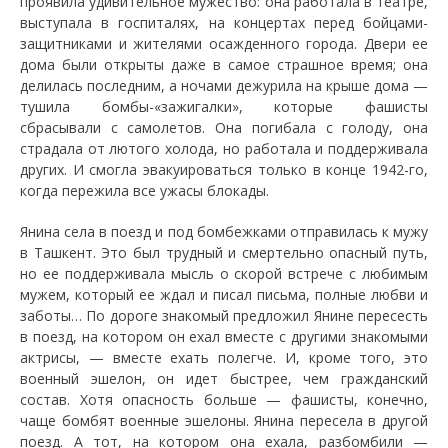
проявила удивительное мужество: она работала в театре,
выступала в госпиталях, на концертах перед бойцами-
защитниками и жителями осажденного города. Двери ее
дома были открыты даже в самое страшное время; она
делилась последним, а ночами дежурила на крыше дома —
тушила бомбы-«зажигалки», которые фашисты
сбрасывали с самолетов. Она погибала с голоду, она
страдала от лютого холода, но работала и поддерживала
других. И смогла эвакуироваться только в конце 1942-го,
когда пережила все ужасы блокады.
Янина села в поезд и под бомбежками отправилась к мужу
в Ташкент. Это был трудный и смертельно опасный путь,
но ее поддерживала мысль о скорой встрече с любимым
мужем, который ее ждал и писал письма, полные любви и
заботы… По дороге знакомый предложил Янине пересесть
в поезд, на котором он ехал вместе с другими знакомыми
актрисы, — вместе ехать полегче. И, кроме того, это
военный эшелон, он идет быстрее, чем гражданский
состав. Хотя опасность больше — фашисты, конечно,
чаще бомбят военные эшелоны. Янина пересела в другой
поезд. А тот, на котором она ехала, разбомбили —