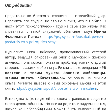
От редакции
Предательство близкого человека — тяжелейший удар.
Пережить его трудно, но это не значит, что вы обязаны
нести этот психологический груз на себе всю жизнь. Как
справиться с такой ситуацией, объясняет коуч
Ирина
Фьелльнер Патлах:
https://psy.systems/post/kak-perezhit-
predatelstvo-s-polzoj-dlya-sebya
.
Журналист Ника Набокова, провокационный сетевой
автор, ведущая откровенный блог о мужских и женских
изменах, попыталась показать проблему измен с другой
стороны, глазами любовницы. Ее книга-рекомендация
«#В
постели с твоим мужем. Записки любовницы.
Женам читать обязательно!»
основана на личном
опыте. Читайте вместе с нами основные мысли из этой
книги:
http://psy.systems/post/v-posteli-s-tvoim-muzhem
.
Выкладывать фото детей на своих страницах в соцсетях
стало делом обычным. Но все ли родители задумываются,
насколько небезобидными может быть выложенный на