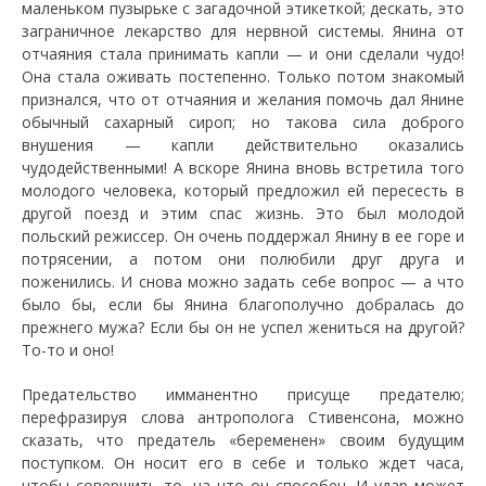
маленьком пузырьке с загадочной этикеткой; дескать, это
заграничное лекарство для нервной системы. Янина от
отчаяния стала принимать капли — и они сделали чудо!
Она стала оживать постепенно. Только потом знакомый
признался, что от отчаяния и желания помочь дал Янине
обычный сахарный сироп; но такова сила доброго
внушения — капли действительно оказались
чудодейственными! А вскоре Янина вновь встретила того
молодого человека, который предложил ей пересесть в
другой поезд и этим спас жизнь. Это был молодой
польский режиссер. Он очень поддержал Янину в ее горе и
потрясении, а потом они полюбили друг друга и
поженились. И снова можно задать себе вопрос — а что
было бы, если бы Янина благополучно добралась до
прежнего мужа? Если бы он не успел жениться на другой?
То-то и оно!
Предательство имманентно присуще предателю;
перефразируя слова антрополога Стивенсона, можно
сказать, что предатель «беременен» своим будущим
поступком. Он носит его в себе и только ждет часа,
чтобы совершить то, на что он способен. И удар может