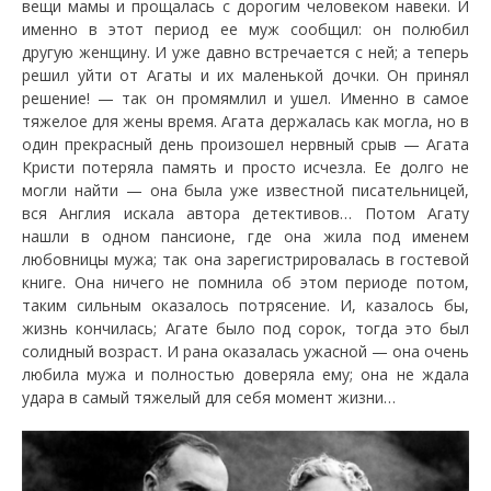
вещи мамы и прощалась с дорогим человеком навеки. И
именно в этот период ее муж сообщил: он полюбил
другую женщину. И уже давно встречается с ней; а теперь
решил уйти от Агаты и их маленькой дочки. Он принял
решение! — так он промямлил и ушел. Именно в самое
тяжелое для жены время. Агата держалась как могла, но в
один прекрасный день произошел нервный срыв — Агата
Кристи потеряла память и просто исчезла. Ее долго не
могли найти — она была уже известной писательницей,
вся Англия искала автора детективов… Потом Агату
нашли в одном пансионе, где она жила под именем
любовницы мужа; так она зарегистрировалась в гостевой
книге. Она ничего не помнила об этом периоде потом,
таким сильным оказалось потрясение. И, казалось бы,
жизнь кончилась; Агате было под сорок, тогда это был
солидный возраст. И рана оказалась ужасной — она очень
любила мужа и полностью доверяла ему; она не ждала
удара в самый тяжелый для себя момент жизни…