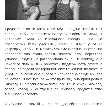
Предательство ли такая женитьба — трудно сказать. Нет
слова, чтобы определить поступок любимого мужа, к
которому ехала из блокадного города Янина. Но
последствия были ужасными, конечно: Янина ушла из
квартиры, чтобы не мешать чужому счастью. И страшно
заболела: она стала терять память, слух, перестала
узнавать людей, не распознавала лица… В блокаду она
находила силы жить и работать, поддерживать других, а
теперь ее видели растерянной, опустошенной, полностью
ушедшей в себя; она сидела в коридоре учреждений, где
работала, и все курила — эту привычку она приобрела в
блокаду. Она погибала — вот и все. Ее не убили блокада,
голод, холод и обстрелы; ее убивало предательство
любимого человека.
Янину спас знакомый. Он дал ей чудодейственные капли в