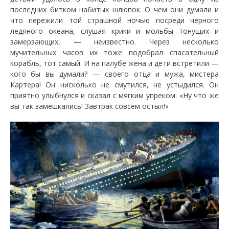
последних битком набитых шлюпок. О чем они думали и
что пережили той страшной ночью посреди черного
ледяного океана, слушая крики и мольбы тонущих и
замерзающих, — неизвестно. Через несколько
мучительных часов их тоже подобрал спасательный
корабль, тот самый. И на палубе жена и дети встретили —
кого бы вы думали? — своего отца и мужа, мистера
Картера! Он нисколько не смутился, не устыдился. Он
приятно улыбнулся и сказал с мягким упреком: «Ну что же
вы так замешкались! Завтрак совсем остыл!»