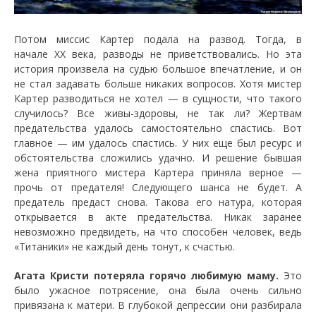
Потом миссис Картер подала на развод. Тогда, в
начале ХХ века, разводы не приветствовались. Но эта
история произвела на судью большое впечатление, и он
не стал задавать больше никаких вопросов. Хотя мистер
Картер разводиться не хотел — в сущности, что такого
случилось? Все живы-здоровы, не так ли? Жертвам
предательства удалось самостоятельно спастись. Вот
главное — им удалось спастись. У них еще был ресурс и
обстоятельства сложились удачно. И решение бывшая
жена приятного мистера Картера приняла верное —
прочь от предателя! Следующего шанса не будет. А
предатель предаст снова. Такова его натура, которая
открывается в акте предательства. Никак заранее
невозможно предвидеть, на что способен человек, ведь
«Титаники» не каждый день тонут, к счастью.
Агата Кристи потеряла горячо любимую маму.
Это
было ужасное потрясение, она была очень сильно
привязана к матери. В глубокой депрессии они разбирала