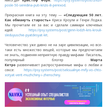
никогда»
Кристоф Форе:
https://psy.systems/post/zhizn-
posle-50-seredina-puti-krizis-ili-perexod
.
Прекрасная книга на эту тему —
«Следующие 50 лет.
Как обмануть старость»
Криса Кроули и Генри Лоджа.
Мы прочитали ее за вас и сделали саммари ключевых
идей:
https://psy.systems/post/genri-lodzh-kris-krouli-
sleduyuschie-pyatdesyat-let
.
Человечество уже давно не на заре цивилизации, но все-
таки есть множество вещей, которые мы предпочитаем
не знать, подменяя неприятную правду мифами Писатель,
популярный блогер
Марта
Кетро
развенчивает распространенные мифы о любви и
сексе:
https://psy.systems/post/seksualnye-mify-vo-chto-
xotyat-verit-muzhchiny-i-zhenschiny
.