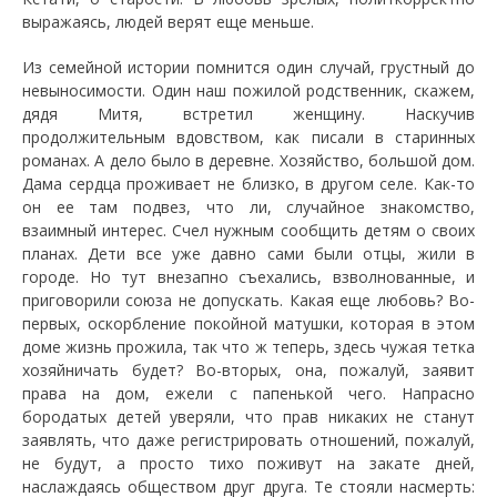
выражаясь, людей верят еще меньше.
Из семейной истории помнится один случай, грустный до
невыносимости. Один наш пожилой родственник, скажем,
дядя Митя, встретил женщину. Наскучив
продолжительным вдовством, как писали в старинных
романах. А дело было в деревне. Хозяйство, большой дом.
Дама сердца проживает не близко, в другом селе. Как-то
он ее там подвез, что ли, случайное знакомство,
взаимный интерес. Счел нужным сообщить детям о своих
планах. Дети все уже давно сами были отцы, жили в
городе. Но тут внезапно съехались, взволнованные, и
приговорили союза не допускать. Какая еще любовь? Во-
первых, оскорбление покойной матушки, которая в этом
доме жизнь прожила, так что ж теперь, здесь чужая тетка
хозяйничать будет? Во-вторых, она, пожалуй, заявит
права на дом, ежели с папенькой чего. Напрасно
бородатых детей уверяли, что прав никаких не станут
заявлять, что даже регистрировать отношений, пожалуй,
не будут, а просто тихо поживут на закате дней,
наслаждаясь обществом друг друга. Те стояли насмерть: