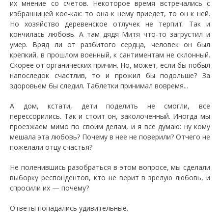
их мнение со счетов. Некоторое время встречались с
избранницей кое-как: то она к нему приедет, то он к ней.
Но хозяйство деревенское отлучек не терпит. Так и
кончилась любовь. А там дядя Митя что-то загрустил и
умер. Вряд ли от разбитого сердца, человек он был
крепкий, в прошлом военный, к сантиментам не склонный.
Скорее от органических причин. Но, может, если бы побыл
напоследок счастлив, то и прожил бы подольше? За
здоровьем бы следил. Таблетки принимал вовремя...
А дом, кстати, дети поделить не смогли, все
перессорились. Так и стоит он, заколоченный. Иногда мы
проезжаем мимо по своим делам, и я все думаю: ну кому
мешала эта любовь? Почему в нее не поверили? Отчего не
пожелали отцу счастья?
Не поленившись разобраться в этом вопросе, мы сделали
выборку респондентов, кто не верит в зрелую любовь, и
спросили их — почему?
Ответы попадались удивительные.