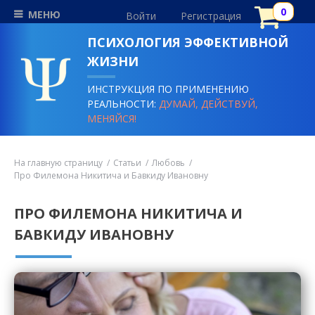
МЕНЮ
Войти
Регистрация
ПСИХОЛОГИЯ ЭФФЕКТИВНОЙ
ЖИЗНИ
ИНСТРУКЦИЯ ПО ПРИМЕНЕНИЮ
РЕАЛЬНОСТИ:
ДУМАЙ, ДЕЙСТВУЙ,
МЕНЯЙСЯ!
На главную страницу
Статьи
Любовь
Про Филемона Никитича и Бавкиду Ивановну
ПРО ФИЛЕМОНА НИКИТИЧА И
БАВКИДУ ИВАНОВНУ