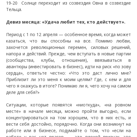
19-20 Солнце переходит из созвездия Овна в созвездие
Тельца.
Девиз месяца: «Удача любит тех, кто действует».
Период с 1 по 12 апреля — особенное время, когда может
казаться, что вы способны на все. Помимо любви,
захочется революционных перемен, силовых решений,
напора и действий. Прежде, чем вступать в новые партии
(сообщества, клубы, отношения), ввязываться в
авантюры (инвестировать в бизнес), идти на риск «по зову
сердца», ответьте честно: «Что это даст лично мне?
Приблизит ли это меня к моим целям? Где, с кем и для
чего я окажусь в итоге? Понимаю ли я, чего хочу на самом
деле для себя?»
Ситуации, которые появятся «ниоткуда», «на ровном
месте» в начале месяца, можно пройти выгодно, если
концентрироваться на том хорошем, что в них есть, и
вести себя достойно, порядочно. Когда они возникнут на
работе или в бизнесе, подумайте о том, что «если на
работе у вас нет врагов, — это плохой признак, это