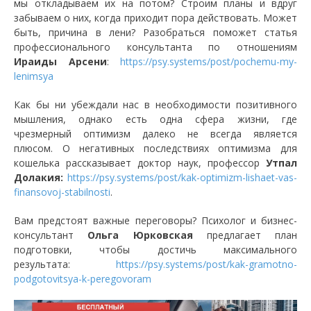
мы откладываем их на потом? Строим планы и вдруг
забываем о них, когда приходит пора действовать. Может
быть, причина в лени? Разобраться поможет статья
профессионального консультанта по отношениям
Ираиды Арсени
:
https://psy.systems/post/pochemu-my-
lenimsya
Как бы ни убеждали нас в необходимости позитивного
мышления, однако есть одна сфера жизни, где
чрезмерный оптимизм далеко не всегда является
плюсом. О негативных последствиях оптимизма для
кошелька рассказывает доктор наук, профессор
Утпал
Долакия:
https://psy.systems/post/kak-optimizm-lishaet-vas-
finansovoj-stabilnosti
.
Вам предстоят важные переговоры? Психолог и бизнес-
консультант
Ольга Юрковская
предлагает план
подготовки, чтобы достичь максимального
результата:
https://psy.systems/post/kak-gramotno-
podgotovitsya-k-peregovoram