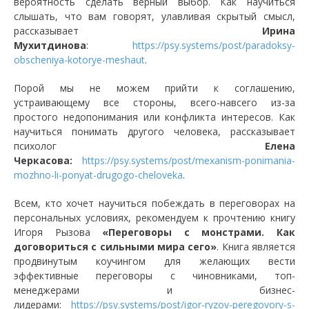
вероятность сделать верный выбор. Как научиться
слышать, что вам говорят, улавливая скрытый смысл,
рассказывает
Ирина
Мухитдинова
:
https://psy.systems/post/paradoksy-
obscheniya-kotorye-meshaut
.
Порой мы не можем прийти к соглашению,
устраивающему все стороны, всего-навсего из-за
простого недопонимания или конфликта интересов. Как
научиться понимать другого человека, рассказывает
психолог
Елена
Черкасова:
https://psy.systems/post/mexanism-ponimania-
mozhno-li-ponyat-drugogo-cheloveka
.
Всем, кто хочет научиться побеждать в переговорах на
персональных условиях, рекомендуем к прочтению книгу
Игоря Рызова
«Переговоры с монстрами. Как
договориться с сильными мира сего»
. Книга является
продвинутым коучингом для желающих вести
эффективные переговоры с чиновниками, топ-
менеджерами и бизнес-
лидерами:
https://psy.systems/post/igor-ryzov-peregovory-s-