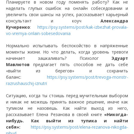
Планируете в новом году поменять работу? Как не
наделать глупых ошибок на онлайн собеседовании и
увеличить свои шансы на успех, рассказывает карьерный
консультант и коуч
Александра
Кучеренко
:
https://psy.systems/post/kak-izbezhat-provala-
vo-vremya-onlain-sobesedovania
Нормально испытывать беспокойство в напряженные
моменты жизни. Но что делать, когда уровень тревоги
начинает зашкаливать? Психолог
Эдуарт
Мавлютов
предлагает пять способов не дать себе
«выйти из берегов» и сохранить
баланс:
https://psy.systems/post/trevoga-monstr-
razrushauschij-iznutri
Ситуацию, когда ты стоишь перед мучительным выбором
и никак не можешь принять важное решение, иначе как
тупиком не назовешь. Как найти выход из него,
рассказывает Елена Резанова в своей книге
«Никогда-
нибудь. Как выйти из тупика и найти
себя»:
https://psy.systems/post/elena-rezanova-nikogda-
nibud
.