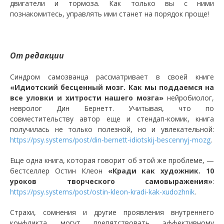
двигатели и тормоза. Как только вы с ними
познакомитесь, управлять ими станет на порядок проще!
От редакции
Синдром самозванца рассматривает в своей книге
«Идиотский бесценный мозг. Как мы поддаемся на
все уловки и хитрости нашего мозга»
нейробиолог,
невролог Дин Бернетт. Учитывая, что по
совместительству автор еще и стендап-комик, книга
получилась не только полезной, но и увлекательной:
https://psy.systems/post/din-bernett-idiotskij-bescennyj-mozg
.
Еще одна книга, которая говорит об этой же проблеме, —
бестселлер Остин Клеон
«Кради как художник. 10
уроков творческого самовыражения»
:
https://psy.systems/post/ostin-kleon-kradi-kak-xudozhnik
.
Страхи, сомнения и другие проявления внутреннего
конфликта могут препятствовать эффективному