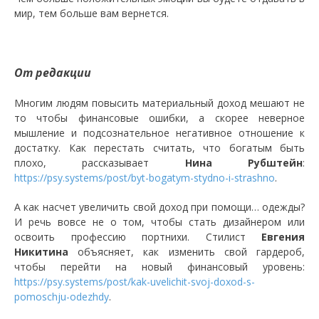
мир, тем больше вам вернется.
От редакции
Многим людям повысить материальный доход мешают не
то чтобы финансовые ошибки, а скорее неверное
мышление и подсознательное негативное отношение к
достатку. Как перестать считать, что богатым быть
плохо, рассказывает
Нина Рубштейн
:
https://psy.systems/post/byt-bogatym-stydno-i-strashno
.
А как насчет увеличить свой доход при помощи… одежды?
И речь вовсе не о том, чтобы стать дизайнером или
освоить профессию портнихи. Стилист
Евгения
Никитина
объясняет, как изменить свой гардероб,
чтобы перейти на новый финансовый уровень:
https://psy.systems/post/kak-uvelichit-svoj-doxod-s-
pomoschju-odezhdy
.