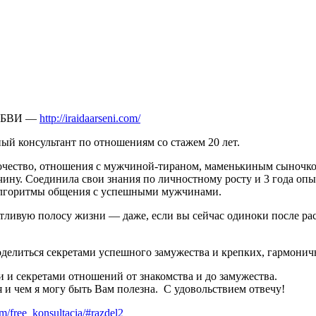
ЮБВИ —
http://iraidaarseni.com/
й консультант по отношениям со стажем 20 лет.
чество, отношения с мужчиной-тираном, маменькиным сыночком.
чину.
Соединила свои знания по личностному росту и 3 года опыт
и алгоритмы общения с успешными мужчинами
.
ливую полосу жизни — даже, если вы сейчас одиноки после расст
оделиться секретами успешного замужества и крепких, гармони
и и секретами отношений от знакомства и до замужества.
 и чем я могу быть Вам полезна. С удовольствием отвечу!
com/free_konsultacia/#razdel2