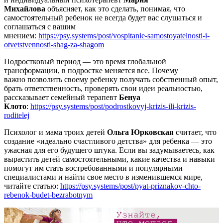
Михайлова
объясняет, как это сделать, понимая, что
самостоятельный ребенок не всегда будет вас слушаться и
соглашаться с вашим
мнением:
https://psy.systems/post/vospitanie-samostoyatelnosti-i-
otvetstvennosti-shag-za-shagom
Подростковый период — это время глобальной
трансформации, в подростке меняется все. Почему
важно позволить своему ребенку получать собственный опыт,
брать ответственность, проверять свои идеи реальностью,
рассказывает семейный терапевт
Бенуа
Клото
:
https://psy.systems/post/podrostkovyj-krizis-ili-krizis-
roditelej
Психолог и мама троих детей
Ольга Юрковская
считает, что
создание «идеально счастливого детства» для ребенка — это
ужасная для его будущего штука. Если вы задумываетесь, как
вырастить детей самостоятельными, какие качества и навыки
помогут им стать востребованными и популярными
специалистами и найти свое место в изменившемся мире,
читайте статью:
https://psy.systems/post/pyat-priznakov-chto-
rebenok-budet-bezrabotnym