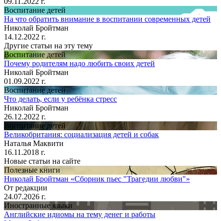
09.11.2022 г.
Воспитание детей
На что обратить внимание в воспитании современных детей
Николай Бройтман
14.12.2022 г.
Другие статьи на эту тему
Воспитание детей
Почему родителям надо любить своих детей
Николай Бройтман
01.09.2022 г.
Воспитание детей
Что делать, если у ребёнка стресс
Николай Бройтман
26.12.2022 г.
Воспитание детей
Великобритания: социализация детей и собак
Наталья Маквити
16.11.2018 г.
Новые статьи на сайте
Полезные книги
Николай Бройтман «Сборник пьес "Трагедии любви"»
От редакции
24.07.2026 г.
Иностранные языки
Английские идиомы на тему денег и работы