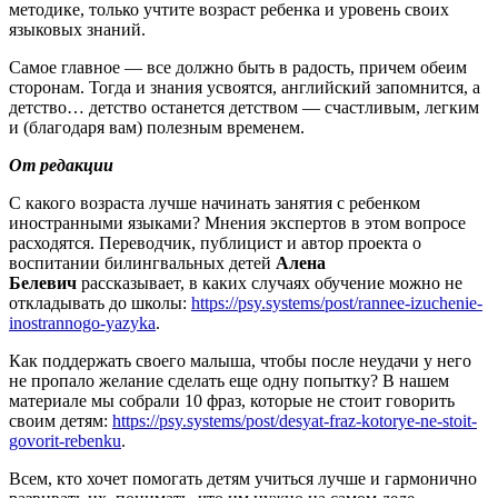
методике, только учтите возраст ребенка и уровень своих
языковых знаний.
Самое главное — все должно быть в радость, причем обеим
сторонам. Тогда и знания усвоятся, английский запомнится, а
детство… детство останется детством — счастливым, легким
и (благодаря вам) полезным временем.
От редакции
С какого возраста лучше начинать занятия с ребенком
иностранными языками? Мнения экспертов в этом вопросе
расходятся. Переводчик, публицист и автор проекта о
воспитании билингвальных детей
Алена
Белевич
рассказывает, в каких случаях обучение можно не
откладывать до школы:
https://psy.systems/post/rannee-izuchenie-
inostrannogo-yazyka
.
Как поддержать своего малыша, чтобы после неудачи у него
не пропало желание сделать еще одну попытку? В нашем
материале мы собрали 10 фраз, которые не стоит говорить
своим детям:
https://psy.systems/post/desyat-fraz-kotorye-ne-stoit-
govorit-rebenku
.
Всем, кто хочет помогать детям учиться лучше и гармонично