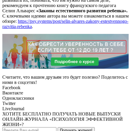
развивать их, понимать, что им нужно на самом деле,
рекомендуем к прочтению книгу французского педагога
Селин Альварес
«Законы естественного развития ребенка».
С ключевыми идеями автора вы можете ознакомиться в нашем
обзоре:
https://psy.systems/post/selin-alvares-zakony-estestvennogo-
razvitia-rebenka
.
Считаете, что вашим друзьям это будет полезно? Поделитесь с
ними в соцсетях!
Facebook
Вконтакте
Одноклассники
Twitter
LiveJournal
ХОТИТЕ БЕСПЛАТНО ПОЛУЧАТЬ НОВЫЕ ВЫПУСКИ
ОНЛАЙН-ЖУРНАЛА «ПСИХОЛОГИЯ ЭФФЕКТИВНОЙ
ЖИЗНИ»?
Получать журнал!