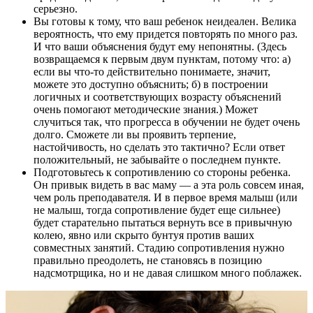
серьезно.
Вы готовы к тому, что ваш ребенок неидеален. Велика
вероятность, что ему придется повторять по много раз.
И что ваши объяснения будут ему непонятны. (Здесь
возвращаемся к первым двум пунктам, потому что: а)
если вы что-то действительно понимаете, значит,
можете это доступно объяснить; б) в построении
логичных и соответствующих возрасту объяснений
очень помогают методические знания.) Может
случиться так, что прогресса в обучении не будет очень
долго. Сможете ли вы проявить терпение,
настойчивость, но сделать это тактично? Если ответ
положительный, не забывайте о последнем пункте.
Подготовьтесь к сопротивлению со стороны ребенка.
Он привык видеть в вас маму — а эта роль совсем иная,
чем роль преподавателя. И в первое время малыш (или
не малыш, тогда сопротивление будет еще сильнее)
будет старательно пытаться вернуть все в привычную
колею, явно или скрыто бунтуя против ваших
совместных занятий. Стадию сопротивления нужно
правильно преодолеть, не становясь в позицию
надсмотрщика, но и не давая слишком много поблажек.