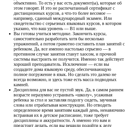
объективно. То есть у вас есть документ(ы), которые об
этом говорят. И это не распечатанный сертификат с
дистанционных курсов, а что-то более весомое —
например, сданный международный экзамен. Или
свидетельство с серьезных языковых курсов, в котором
указано, что ваш уровень — В1 или выше.
Вы готовы учиться методике. Закончить курсы,
самостоятельно разработать хотя бы несколько
упражнений, а потом грамотно составить план занятий с
ребенком. Да, все именно настолько серьезно — в
противном случае занятия станут хаосом, и прочной
системы выстроить не получится. Именно так действует
хороший преподаватель. Исключение — если вы
создадите дома языковую среду, обеспечивающую
полное погружение в язык. Но сделать это далеко не
всегда возможно, и здесь тоже есть масса подводных
камней.
Дисциплина для вас не пустой звук. Да, в самом раннем
возрасте неразумно устраивать «школу», усаживая
ребенка за стол и заставляя подолгу сидеть, заучивая
слова или отрабатывая конструкции. Но отводить
определенное время занятиям каждый день, ненавязчиво
встраивая их в детское расписание, тоже требует
дисциплины и аккуратности. А именно это вам и
предстоит делать, если вы решили подойти к делу