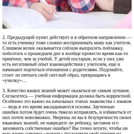
2. Предыдущий пункт действует и в обратном направлении —
то есть ученику тоже сложно воспринимать маму как учителя.
Слишком велик оказывается соблазн выпросить поблажку,
поболтать о прошедшем дне и вообще провести время как-то
приятнее, чем за учебой. У детей постарше, если у них уже
есть негативный опыт взаимодействия с учителем, еще и
начинают портиться отношения с родителями. Подумайте,
стоит ли пятнать свой светлый образ, превращаясь в
«училку»…
3. Качество ваших знаний может оказаться не самым лучшим.
Согласитесь — учебная информация должна быть корректной.
Особенно это важно на начальных этапах знакомства с языком
— ведь в это время закладываются основы. Заученные
ошибки потом будет очень тяжело исправлять, и избавиться от
них почти невозможно. Уверены ли вы в безупречности своих
языковых знаний, не навредите ли ребенку, заставив его
запомнить собственные ошибки? Вы точно хотите, чтобы он
всю жизнь говорил «ложить» (подставьте свой пример на