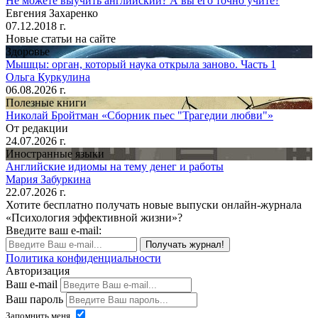
Не можете выучить английский? А вы его точно учите?
Евгения Захаренко
07.12.2018 г.
Новые статьи на сайте
Здоровье
Мышцы: орган, который наука открыла заново. Часть 1
Ольга Куркулина
06.08.2026 г.
Полезные книги
Николай Бройтман «Сборник пьес "Трагедии любви"»
От редакции
24.07.2026 г.
Иностранные языки
Английские идиомы на тему денег и работы
Мария Забуркина
22.07.2026 г.
Хотите бесплатно получать новые выпуски онлайн-журнала
«Психология эффективной жизни»?
Введите ваш e-mail:
Получать журнал!
Политика конфиденциальности
Авторизация
Ваш e-mail
Ваш пароль
Запомнить меня