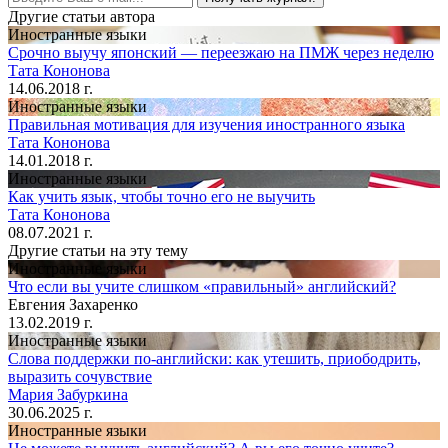
Другие статьи автора
Иностранные языки
Срочно выучу японский — переезжаю на ПМЖ через неделю
Тата Кононова
14.06.2018 г.
Иностранные языки
Правильная мотивация для изучения иностранного языка
Тата Кононова
14.01.2018 г.
Иностранные языки
Как учить язык, чтобы точно его не выучить
Тата Кононова
08.07.2021 г.
Другие статьи на эту тему
Иностранные языки
Что если вы учите слишком «правильный» английский?
Евгения Захаренко
13.02.2019 г.
Иностранные языки
Слова поддержки по-английски: как утешить, приободрить,
выразить сочувствие
Мария Забуркина
30.06.2025 г.
Иностранные языки