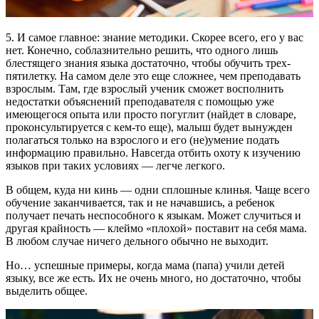
5. И самое главное: знание методики. Скорее всего, его у вас
нет. Конечно, соблазнительно решить, что одного лишь
блестящего знания языка достаточно, чтобы обучить трех-
пятилетку. На самом деле это еще сложнее, чем преподавать
взрослым. Там, где взрослый ученик сможет восполнить
недостатки объяснений преподавателя с помощью уже
имеющегося опыта или просто погуглит (найдет в словаре,
проконсультируется с кем-то еще), малыш будет вынужден
полагаться только на взрослого и его (не)умение подать
информацию правильно. Навсегда отбить охоту к изучению
языков при таких условиях — легче легкого.
В общем, куда ни кинь — одни сплошные клинья. Чаще всего
обучение заканчивается, так и не начавшись, а ребенок
получает печать неспособного к языкам. Может случиться и
другая крайность — клеймо «плохой» поставит на себя мама.
В любом случае ничего дельного обычно не выходит.
Но… успешные примеры, когда мама (папа) учили детей
языку, все же есть. Их не очень много, но достаточно, чтобы
выделить общее.