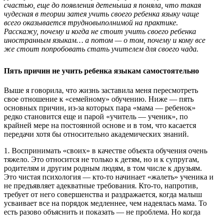
счастью, еще до появления детеныша я поняла, что такая
чудесная в теории затея учить своего ребенка языку чаще
всего оказывается трудновыполнимой на практике.
Расскажу, почему и когда не стоит учить своего ребенка
иностранным языкам… а потом — о том, почему и кому все
же стоит попробовать стать учителем для своего чада.
Пять причин не учить ребенка языкам самостоятельно
Выше я говорила, что жизнь заставила меня пересмотреть
свое отношение к «семейному» обучению. Ниже — пять
основных причин, из-за которых пара «мама — ребенок»
редко становится еще и парой «учитель — ученик», по
крайней мере на постоянной основе и в том, что касается
передачи хотя бы относительно академических знаний.
1. Воспринимать «своих» в качестве объекта обучения очень
тяжело. Это относится не только к детям, но и к супругам,
родителям и другим родным людям, в том числе к друзьям.
Это чистая психология — кто-то начинает «жалеть» ученика и
не предъявляет адекватные требования. Кто-то, напротив,
требует от него совершенства и раздражается, когда малыш
усваивает все на порядок медленнее, чем надеялась мама. То
есть разово объяснить и показать — не проблема. Но когда