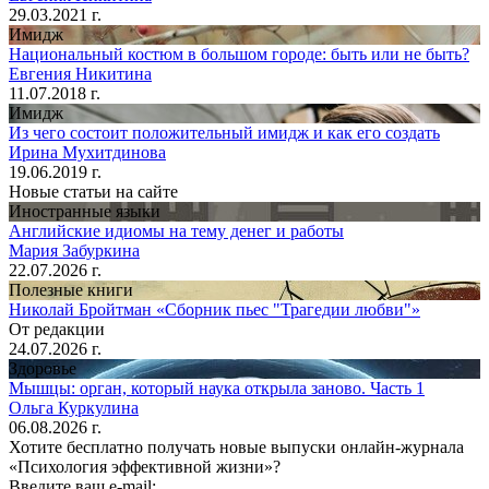
29.03.2021 г.
Имидж
Национальный костюм в большом городе: быть или не быть?
Евгения Никитина
11.07.2018 г.
Имидж
Из чего состоит положительный имидж и как его создать
Ирина Мухитдинова
19.06.2019 г.
Новые статьи на сайте
Иностранные языки
Английские идиомы на тему денег и работы
Мария Забуркина
22.07.2026 г.
Полезные книги
Николай Бройтман «Сборник пьес "Трагедии любви"»
От редакции
24.07.2026 г.
Здоровье
Мышцы: орган, который наука открыла заново. Часть 1
Ольга Куркулина
06.08.2026 г.
Хотите бесплатно получать новые выпуски онлайн-журнала
«Психология эффективной жизни»?
Введите ваш e-mail: