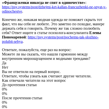
«Француженки никогда не спят в одиночестве»
:
https://psy.systems/post/dzhejmi-ket-kallan-francuzhenki-ne-spyat-v-
odinochestve
.
Конечно же, никакая модная одежда не поможет скрыть тот
факт, что вы себя не любите. Это заметно по походке, манере
держать себя и говорить. Почему же так сложно полюбить
себя? Ответ ищите в статье психолога-консультанта
Елены
Пономаревой
:
https://psy.systems/post/pochemu-tak-slozhno-
polubit-sebya
.
Ответьте, пожалуйста, еще раз на вопрос:
Можете ли вы сказать, что нашли гармонию между
внутренним мироощущением и модными трендами?
Да
Нет
Вы не ответили на
первый вопрос.
Ответьте, чтобы узнать как считают другие читатели.
Как отвечали читатели на этот вопрос
До прочтения статьи
0%
0%
После прочтения статьи
0%
0%