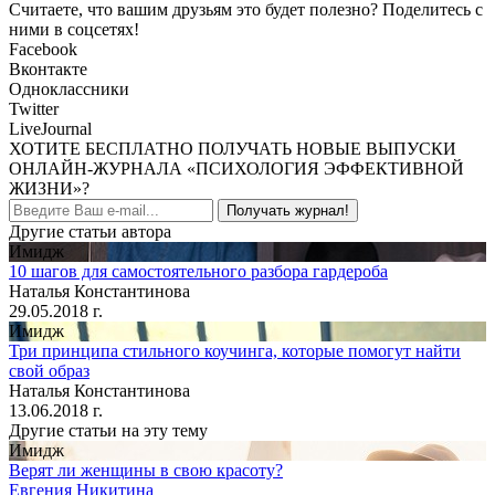
Считаете, что вашим друзьям это будет полезно? Поделитесь с
ними в соцсетях!
Facebook
Вконтакте
Одноклассники
Twitter
LiveJournal
ХОТИТЕ БЕСПЛАТНО ПОЛУЧАТЬ НОВЫЕ ВЫПУСКИ
ОНЛАЙН-ЖУРНАЛА «ПСИХОЛОГИЯ ЭФФЕКТИВНОЙ
ЖИЗНИ»?
Получать журнал!
Другие статьи автора
Имидж
10 шагов для самостоятельного разбора гардероба
Наталья Константинова
29.05.2018 г.
Имидж
Три принципа стильного коучинга, которые помогут найти
свой образ
Наталья Константинова
13.06.2018 г.
Другие статьи на эту тему
Имидж
Верят ли женщины в свою красоту?
Евгения Никитина