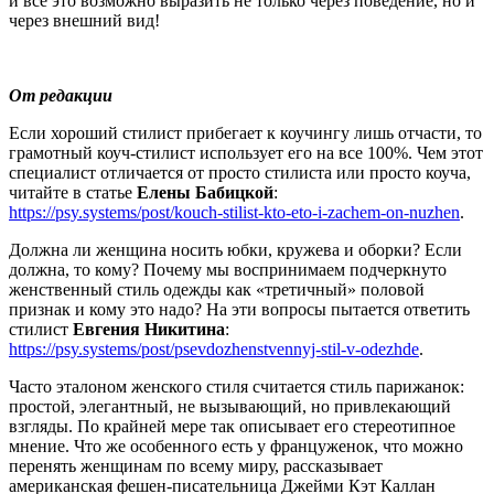
и все это возможно выразить не только через поведение, но и
через внешний вид!
От редакции
Если хороший стилист прибегает к коучингу лишь отчасти, то
грамотный коуч-стилист использует его на все 100%. Чем этот
специалист отличается от просто стилиста или просто коуча,
читайте в статье
Елены Бабицкой
:
https://psy.systems/post/kouch-stilist-kto-eto-i-zachem-on-nuzhen
.
Должна ли женщина носить юбки, кружева и оборки? Если
должна, то кому? Почему мы воспринимаем подчеркнуто
женственный стиль одежды как «третичный» половой
признак и кому это надо? На эти вопросы пытается ответить
стилист
Евгения Никитина
:
https://psy.systems/post/psevdozhenstvennyj-stil-v-odezhde
.
Часто эталоном женского стиля считается стиль парижанок:
простой, элегантный, не вызывающий, но привлекающий
взгляды. По крайней мере так описывает его стереотипное
мнение. Что же особенного есть у француженок, что можно
перенять женщинам по всему миру, рассказывает
американская фешен-писательница Джейми Кэт Каллан