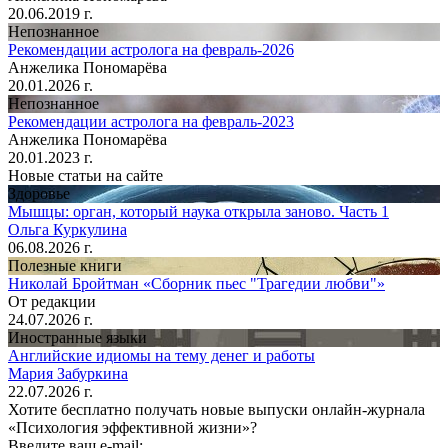
20.06.2019 г.
Непознанное
Рекомендации астролога на февраль-2026
Анжелика Пономарёва
20.01.2026 г.
Непознанное
Рекомендации астролога на февраль-2023
Анжелика Пономарёва
20.01.2023 г.
Новые статьи на сайте
Здоровье
Мышцы: орган, который наука открыла заново. Часть 1
Ольга Куркулина
06.08.2026 г.
Полезные книги
Николай Бройтман «Сборник пьес "Трагедии любви"»
От редакции
24.07.2026 г.
Иностранные языки
Английские идиомы на тему денег и работы
Мария Забуркина
22.07.2026 г.
Хотите бесплатно получать новые выпуски онлайн-журнала
«Психология эффективной жизни»?
Введите ваш e-mail: