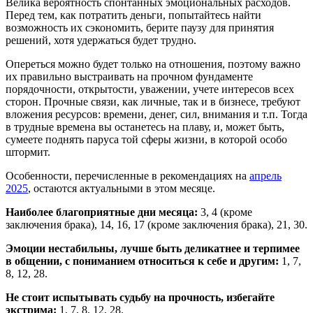
Велика вероятность спонтанных эмоциональных расходов.
Перед тем, как потратить деньги, попытайтесь найти
возможность их сэкономить, берите паузу для принятия
решений, хотя удержаться будет трудно.
Опереться можно будет только на отношения, поэтому важно
их правильно выстраивать на прочном фундаменте
порядочности, открытости, уважении, учете интересов всех
сторон. Прочные связи, как личные, так и в бизнесе, требуют
вложения ресурсов: времени, денег, сил, внимания и т.п. Тогда
в трудные времена вы останетесь на плаву, и, может быть,
сумеете поднять паруса той сферы жизни, в которой особо
штормит.
Особенности, перечисленные в рекомендациях на
апрель
2025
, остаются актуальными в этом месяце.
Наиболее благоприятные дни месяца:
3, 4 (кроме
заключения брака), 14, 16, 17 (кроме заключения брака), 21, 30.
Эмоции нестабильны, лучше быть деликатнее и терпимее
в общении, с пониманием относиться к себе и другим:
1, 7,
8, 12, 28.
Не стоит испытывать судьбу на прочность, избегайте
экстрима:
1, 7, 8, 12, 28.