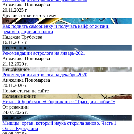
Анжелика Пономарёва
20.11.2025 г.
Другие статьи на эту тему
Непознанное
Как поднять самооценку и получать кайф от жизни:
рекомендации астролога
Надежда Трубачева
16.11.2017 г.
Непознанное
Рекомендации астролога на январь-2021
Анжелика Пономарёва
21.12.2020 г.
Непознанное
Рекомендации астролога на декабрь-2020
Анжелика Пономарёва
20.11.2020 г.
Новые статьи на сайте
Полезные книги
Николай Бройтман «Сборник пьес "Трагедии любви"»
От редакции
24.07.2026 г.
Здоровье
Мышцы: орган, который наука открыла заново. Часть 1
Ольга Куркулина
06.08.2026 г.