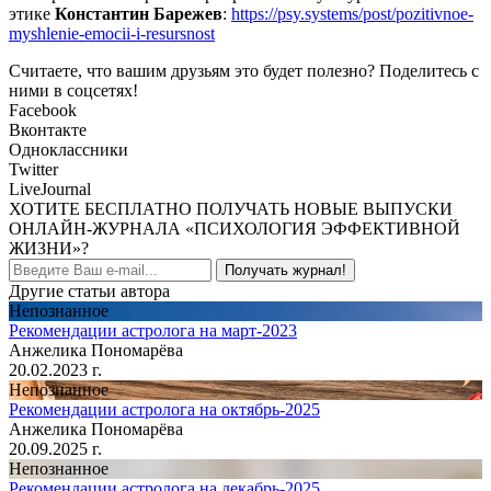
этике
Константин Барежев
:
https://psy.systems/post/pozitivnoe-
myshlenie-emocii-i-resursnost
Считаете, что вашим друзьям это будет полезно? Поделитесь с
ними в соцсетях!
Facebook
Вконтакте
Одноклассники
Twitter
LiveJournal
ХОТИТЕ БЕСПЛАТНО ПОЛУЧАТЬ НОВЫЕ ВЫПУСКИ
ОНЛАЙН-ЖУРНАЛА «ПСИХОЛОГИЯ ЭФФЕКТИВНОЙ
ЖИЗНИ»?
Получать журнал!
Другие статьи автора
Непознанное
Рекомендации астролога на март-2023
Анжелика Пономарёва
20.02.2023 г.
Непознанное
Рекомендации астролога на октябрь-2025
Анжелика Пономарёва
20.09.2025 г.
Непознанное
Рекомендации астролога на декабрь-2025