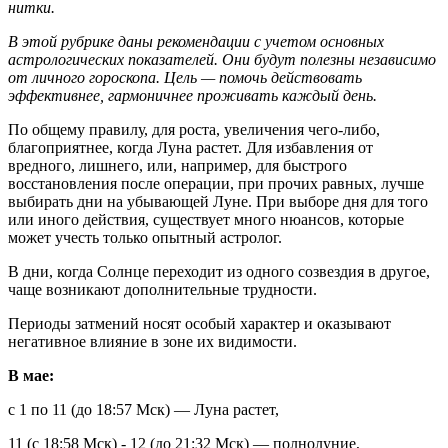
нитки.
В этой рубрике даны рекомендации с учетом основных
астрологических показателей. Они будут полезны независимо
от личного гороскопа. Цель — помочь действовать
эффективнее, гармоничнее проживать каждый день.
По общему правилу, для роста, увеличения чего-либо,
благоприятнее, когда Луна растет. Для избавления от
вредного, лишнего, или, например, для быстрого
восстановления после операции, при прочих равных, лучше
выбирать дни на убывающей Луне. При выборе дня для того
или иного действия, существует много нюансов, которые
может учесть только опытный астролог.
В дни, когда Солнце переходит из одного созвездия в другое,
чаще возникают дополнительные трудности.
Периоды затмений носят особый характер и оказывают
негативное влияние в зоне их видимости.
В мае:
с 1 по 11 (до 18:57 Мск) — Луна растет,
11 (с 18:58 Мск) - 12 (до 21:32 Мск) — полнолуние,