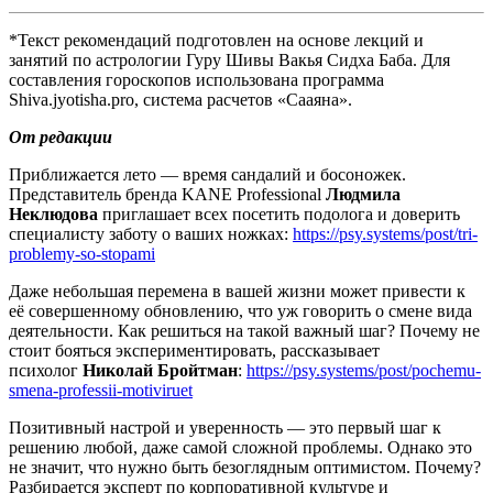
*Текст рекомендаций подготовлен на основе лекций и
занятий по астрологии Гуру Шивы Вакья Сидха Баба. Для
составления гороскопов использована программа
Shiva.jyotisha.pro, система расчетов «Сааяна».
От редакции
Приближается лето — время сандалий и босоножек.
Представитель бренда KANE Professional
Людмила
Неклюдова
приглашает всех посетить подолога и доверить
специалисту заботу о ваших ножках:
https://psy.systems/post/tri-
problemy-so-stopami
Даже небольшая перемена в вашей жизни может привести к
её совершенному обновлению, что уж говорить о смене вида
деятельности. Как решиться на такой важный шаг? Почему не
стоит бояться экспериментировать, рассказывает
психолог
Николай Бройтман
:
https://psy.systems/post/pochemu-
smena-professii-motiviruet
Позитивный настрой и уверенность — это первый шаг к
решению любой, даже самой сложной проблемы. Однако это
не значит, что нужно быть безоглядным оптимистом. Почему?
Разбирается эксперт по корпоративной культуре и