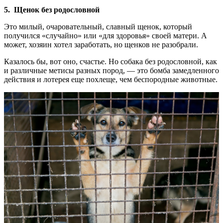
5. Щенок без родословной
Это милый, очаровательный, славный щенок, который
получился «случайно» или «для здоровья» своей матери. А
может, хозяин хотел заработать, но щенков не разобрали.
Казалось бы, вот оно, счастье. Но собака без родословной, как
и различные метисы разных пород, — это бомба замедленного
действия и лотерея еще похлеще, чем беспородные животные.