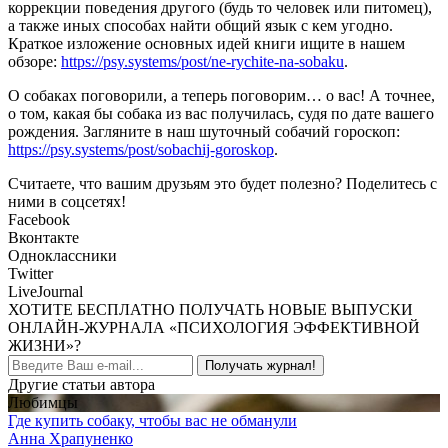
коррекции поведения другого (будь то человек или питомец),
а также иных способах найти общий язык с кем угодно.
Краткое изложение основных идей книги ищите в нашем
обзоре:
https://psy.systems/post/ne-rychite-na-sobaku
.
О собаках поговорили, а теперь поговорим… о вас! А точнее,
о том, какая бы собака из вас получилась, судя по дате вашего
рождения. Загляните в наш шуточный собачий гороскоп:
https://psy.systems/post/sobachij-goroskop
.
Считаете, что вашим друзьям это будет полезно? Поделитесь с
ними в соцсетях!
Facebook
Вконтакте
Одноклассники
Twitter
LiveJournal
ХОТИТЕ БЕСПЛАТНО ПОЛУЧАТЬ НОВЫЕ ВЫПУСКИ
ОНЛАЙН-ЖУРНАЛА «ПСИХОЛОГИЯ ЭФФЕКТИВНОЙ
ЖИЗНИ»?
Получать журнал!
Другие статьи автора
Любимцы
Где купить собаку, чтобы вас не обманули
Анна Храпуненко