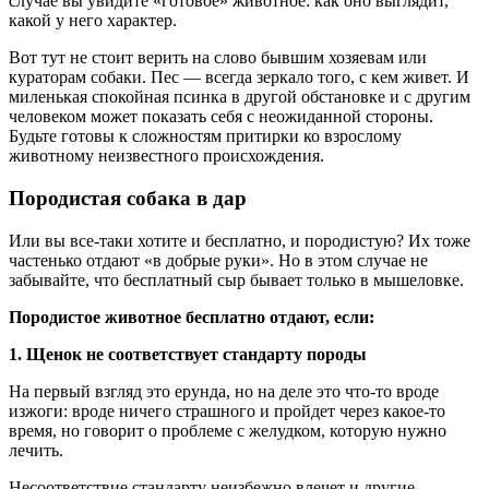
случае вы увидите «готовое» животное: как оно выглядит,
какой у него характер.
Вот тут не стоит верить на слово бывшим хозяевам или
кураторам собаки. Пес — всегда зеркало того, с кем живет. И
миленькая спокойная псинка в другой обстановке и с другим
человеком может показать себя с неожиданной стороны.
Будьте готовы к сложностям притирки ко взрослому
животному неизвестного происхождения.
Породистая собака в дар
Или вы все-таки хотите и бесплатно, и породистую? Их тоже
частенько отдают «в добрые руки». Но в этом случае не
забывайте, что бесплатный сыр бывает только в мышеловке.
Породистое животное бесплатно отдают, если:
1. Щенок не соответствует стандарту породы
На первый взгляд это ерунда, но на деле это что-то вроде
изжоги: вроде ничего страшного и пройдет через какое-то
время, но говорит о проблеме с желудком, которую нужно
лечить.
Несоответствие стандарту неизбежно влечет и другие