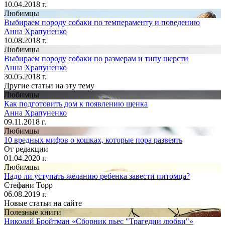
10.04.2018 г.
Любимцы
Выбираем породу собаки по темпераменту и поведению
Анна Храпуненко
10.08.2018 г.
Любимцы
Выбираем породу собаки по размерам и типу шерсти
Анна Храпуненко
30.05.2018 г.
Другие статьи на эту тему
Любимцы
Как подготовить дом к появлению щенка
Анна Храпуненко
09.11.2018 г.
Любимцы
10 вредных мифов о кошках, которые пора развеять
От редакции
01.04.2020 г.
Любимцы
Надо ли уступать желанию ребенка завести питомца?
Стефани Торр
06.08.2019 г.
Новые статьи на сайте
Полезные книги
Николай Бройтман «Сборник пьес "Трагедии любви"»