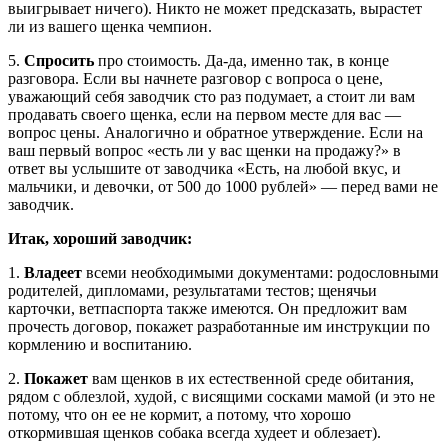
выигрывает ничего). Никто не может предсказать, вырастет
ли из вашего щенка чемпион.
5.
Спросить
про стоимость. Да-да, именно так, в конце
разговора. Если вы начнете разговор с вопроса о цене,
уважающий себя заводчик сто раз подумает, а стоит ли вам
продавать своего щенка, если на первом месте для вас —
вопрос цены. Аналогично и обратное утверждение. Если на
ваш первый вопрос «есть ли у вас щенки на продажу?» в
ответ вы услышите от заводчика «Есть, на любой вкус, и
мальчики, и девочки, от 500 до 1000 рублей» — перед вами не
заводчик.
Итак, хороший заводчик:
1.
Владеет
всеми необходимыми документами: родословными
родителей, дипломами, результатами тестов; щенячьи
карточки, ветпаспорта также имеются. Он предложит вам
прочесть договор, покажет разработанные им инструкции по
кормлению и воспитанию.
2.
Покажет
вам щенков в их естественной среде обитания,
рядом с облезлой, худой, с висящими сосками мамой (и это не
потому, что он ее не кормит, а потому, что хорошо
откормившая щенков собака всегда худеет и облезает).