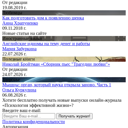
От редакции
19.08.2019 г.
Любимцы
Как подготовить дом к появлению щенка
Анна Храпуненко
09.11.2018 г.
Новые статьи на сайте
Иностранные языки
Английские идиомы на тему денег и работы
Мария Забуркина
22.07.2026 г.
Полезные книги
Николай Бройтман «Сборник пьес "Трагедии любви"»
От редакции
24.07.2026 г.
Здоровье
Мышцы: орган, который наука открыла заново. Часть 1
Ольга Куркулина
06.08.2026 г.
Хотите бесплатно получать новые выпуски онлайн-журнала
«Психология эффективной жизни»?
Введите ваш e-mail:
Получать журнал!
Политика конфиденциальности
Авторизация