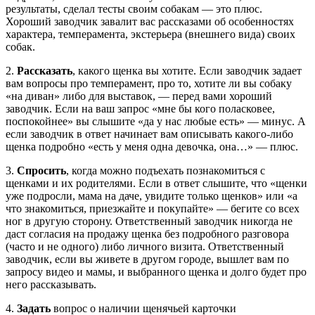
результаты, сделал тесты своим собакам — это плюс.
Хороший заводчик завалит вас рассказами об особенностях
характера, темперамента, экстерьера (внешнего вида) своих
собак.
2.
Рассказать
, какого щенка вы хотите. Если заводчик задает
вам вопросы про темперамент, про то, хотите ли вы собаку
«на диван» либо для выставок, — перед вами хороший
заводчик. Если на ваш запрос «мне бы кого поласковее,
поспокойнее» вы слышите «да у нас любые есть» — минус. А
если заводчик в ответ начинает вам описывать какого-либо
щенка подробно «есть у меня одна девочка, она…» — плюс.
3.
Спросить
, когда можно подъехать познакомиться с
щенками и их родителями. Если в ответ слышите, что «щенки
уже подросли, мама на даче, увидите только щенков» или «а
что знакомиться, приезжайте и покупайте» — бегите со всех
ног в другую сторону. Ответственный заводчик никогда не
даст согласия на продажу щенка без подробного разговора
(часто и не одного) либо личного визита. Ответственный
заводчик, если вы живете в другом городе, вышлет вам по
запросу видео и мамы, и выбранного щенка и долго будет про
него рассказывать.
4.
Задать
вопрос о наличии щенячьей карточки