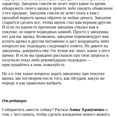
характеру. Заводчик совсем не хочет через какое-то время
обнаружить своего щенка в приюте либо увидеть объявление
о его продаже. Заводчик совсем не хочет ехать к вам с
просьбой вернуть щенка обратно за любые деньги. Заводчик
старается сделать все, чтобы щенок стал вам верным другом.
И если по каким-то причинам заводчик отказал вам в
покупке, не ищите подводных камней. Просто у заводчика
нет для вас щенка. Возможно, заводчик порекомендует вам
купить щенка в другом питомнике и даст координаты либо
попросит вас подождать следующего помета. Не давите на
заводчика, доверьтесь ему. Он лучше вас знает, какие у него
щенки. И если вы правдиво рассказали про свои запросы и
получили отказ либо рекомендации подождать —
прислушайтесь к ним, пожалуйста.
Ну а о том, какие вопросы задать заводчику при покупке
щенка, мы поговорим после того, как обсудим, какую же
породу и как правильно выбрать.
От редакции
Собираетесь завести собаку? Рассказ
Анны Храпуненко
о
том, с чего начать, чтобы сделать вхождение нового живого