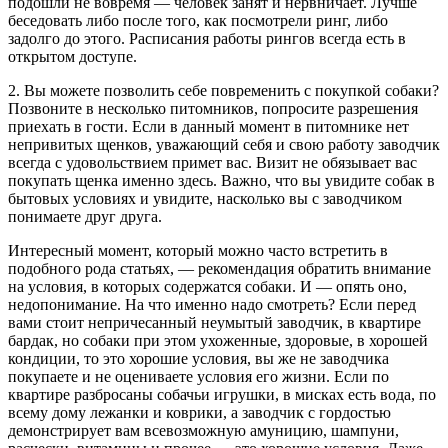
подошли не вовремя — человек занят и нервничает. Лучше
беседовать либо после того, как посмотрели ринг, либо
задолго до этого. Расписания работы рингов всегда есть в
открытом доступе.
2. Вы можете позволить себе повременить с покупкой собаки?
Позвоните в несколько питомников, попросите разрешения
приехать в гости. Если в данный момент в питомнике нет
непривитых щенков, уважающий себя и свою работу заводчик
всегда с удовольствием примет вас. Визит не обязывает вас
покупать щенка именно здесь. Важно, что вы увидите собак в
бытовых условиях и увидите, насколько вы с заводчиком
понимаете друг друга.
Интересный момент, который можно часто встретить в
подобного рода статьях, — рекомендация обратить внимание
на условия, в которых содержатся собаки. И — опять оно,
недопонимание. На что именно надо смотреть? Если перед
вами стоит непричесанный неумытый заводчик, в квартире
бардак, но собаки при этом ухоженные, здоровые, в хорошей
кондиции, то это хорошие условия, вы же не заводчика
покупаете и не оцениваете условия его жизни. Если по
квартире разбросаны собачьи игрушки, в мисках есть вода, по
всему дому лежанки и коврики, а заводчик с гордостью
демонстрирует вам всевозможную амуницию, шампуни,