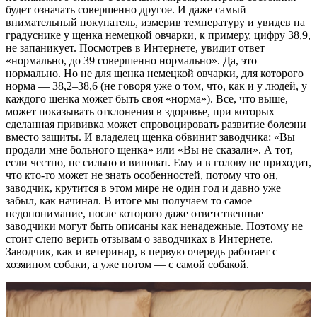
будет означать совершенно другое. И даже самый
внимательный покупатель, измерив температуру и увидев на
градуснике у щенка немецкой овчарки, к примеру, цифру 38,9,
не запаникует. Посмотрев в Интернете, увидит ответ
«нормально, до 39 совершенно нормально». Да, это
нормально. Но не для щенка немецкой овчарки, для которого
норма — 38,2–38,6 (не говоря уже о том, что, как и у людей, у
каждого щенка может быть своя «норма»). Все, что выше,
может показывать отклонения в здоровье, при которых
сделанная прививка может спровоцировать развитие болезни
вместо защиты. И владелец щенка обвинит заводчика: «Вы
продали мне больного щенка» или «Вы не сказали». А тот,
если честно, не сильно и виноват. Ему и в голову не приходит,
что кто-то может не знать особенностей, потому что он,
заводчик, крутится в этом мире не один год и давно уже
забыл, как начинал. В итоге мы получаем то самое
недопонимание, после которого даже ответственные
заводчики могут быть описаны как ненадежные. Поэтому не
стоит слепо верить отзывам о заводчиках в Интернете.
Заводчик, как и ветеринар, в первую очередь работает с
хозяином собаки, а уже потом — с самой собакой.