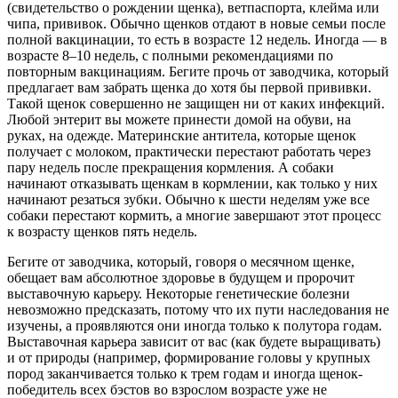
(свидетельство о рождении щенка), ветпаспорта, клейма или
чипа, прививок. Обычно щенков отдают в новые семьи после
полной вакцинации, то есть в возрасте 12 недель. Иногда — в
возрасте 8–10 недель, с полными рекомендациями по
повторным вакцинациям. Бегите прочь от заводчика, который
предлагает вам забрать щенка до хотя бы первой прививки.
Такой щенок совершенно не защищен ни от каких инфекций.
Любой энтерит вы можете принести домой на обуви, на
руках, на одежде. Материнские антитела, которые щенок
получает с молоком, практически перестают работать через
пару недель после прекращения кормления. А собаки
начинают отказывать щенкам в кормлении, как только у них
начинают резаться зубки. Обычно к шести неделям уже все
собаки перестают кормить, а многие завершают этот процесс
к возрасту щенков пять недель.
Бегите от заводчика, который, говоря о месячном щенке,
обещает вам абсолютное здоровье в будущем и пророчит
выставочную карьеру. Некоторые генетические болезни
невозможно предсказать, потому что их пути наследования не
изучены, а проявляются они иногда только к полутора годам.
Выставочная карьера зависит от вас (как будете выращивать)
и от природы (например, формирование головы у крупных
пород заканчивается только к трем годам и иногда щенок-
победитель всех бэстов во взрослом возрасте уже не