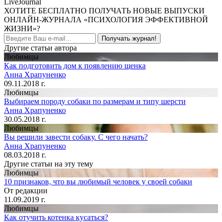
LiveJournal
ХОТИТЕ БЕСПЛАТНО ПОЛУЧАТЬ НОВЫЕ ВЫПУСКИ
ОНЛАЙН-ЖУРНАЛА «ПСИХОЛОГИЯ ЭФФЕКТИВНОЙ
ЖИЗНИ»?
Получать журнал!
Другие статьи автора
Любимцы
Как подготовить дом к появлению щенка
Анна Храпуненко
09.11.2018 г.
Любимцы
Выбираем породу собаки по размерам и типу шерсти
Анна Храпуненко
30.05.2018 г.
Любимцы
Вы решили завести собаку. С чего начать?
Анна Храпуненко
08.03.2018 г.
Другие статьи на эту тему
Любимцы
10 признаков, что вы любимый человек у своей собаки
От редакции
11.09.2019 г.
Любимцы
Как отучить котенка кусаться?