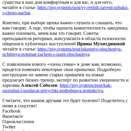
существа в ваш дом комфортным и для вас, и для него,
читайте в статье:
https://psy.systems/post/vy-reshili-zavesti-sobaku-
s-chego-nachat
.
Конечно, при выборе щенка важно слушать и слышать, что
вам говорят. А еще, чтобы оценить компетентность заводчика,
важно понимать, зачем вам это говорят. Советы
преподавателя риторики, консультанта в области психологии
общения и публичных выступлений
Ирины Мухитдиновой
читайте в статье:
https://psy.systems/post/iskusstvo-obscheniya-
uchimsya-ponimat-zachem-s-nami-obschautsya
.
С появлением нового «члена семьи» в доме вам, возможно,
придется поменять некоторые свои привычки. Подробную
инструкцию по замене старых привычек на новые
предлагает бизнес-тренер, эксперт по развитию уверенности и
харизмы
Алексей Соболев
:
https://psy.systems/post/kak-
razrushat-i-sozdavat-privychki-podrobnaya-instrukciya
.
Считаете, что вашим друзьям это будет полезно? Поделитесь с
ними в соцсетях!
Facebook
Вконтакте
Одноклассники
Twitter