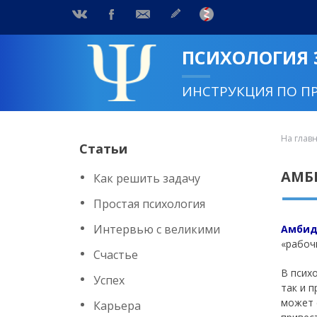
ПСИХОЛОГИЯ
ИНСТРУКЦИЯ ПО П
На глав
Статьи
АМБ
Как решить задачу
Простая психология
Интервью с великими
Амбид
«рабоч
Счастье
В псих
Успех
так и 
может 
Карьера