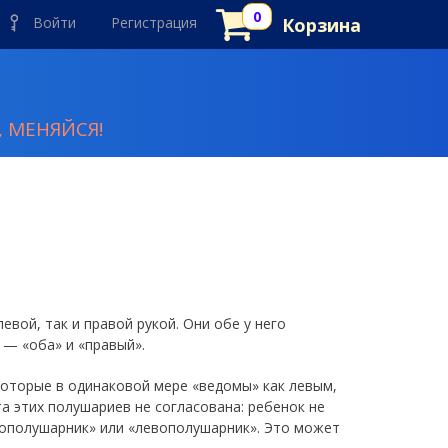
Войти
Регистрация
Корзина
 МЕНЯЙСЯ!
вой, так и правой рукой. Они обе у него
 — «оба» и «правый».
которые в одинаковой мере «ведомы» как левым,
а этих полушариев не согласована: ребенок не
вополушарник» или «левополушарник». Это может