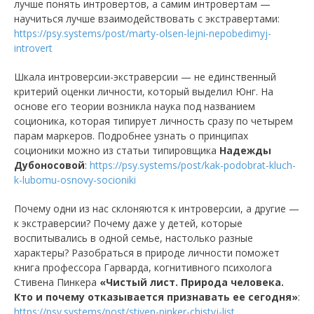
лучше понять интровертов, а самим интровертам —
научиться лучше взаимодействовать с экстравертами:
https://psy.systems/post/marty-olsen-lejni-nepobedimyj-
introvert
Шкала интроверсии-экстраверсии — не единственный
критерий оценки личности, который выделил Юнг. На
основе его теории возникла наука под названием
соционика, которая типирует личность сразу по четырем
парам маркеров. Подробнее узнать о принципах
соционики можно из статьи типировщика
Надежды
Дубоносовой
:
https://psy.systems/post/kak-podobrat-kluch-
k-lubomu-osnovy-socioniki
Почему одни из нас склоняются к интроверсии, а другие —
к экстраверсии? Почему даже у детей, которые
воспитывались в одной семье, настолько разные
характеры? Разобраться в природе личности поможет
книга профессора Гарварда, когнитивного психолога
Стивена Пинкера
«Чистый лист. Природа человека.
Кто и почему отказывается признавать ее сегодня»
:
https://psy.systems/post/stiven-pinker-chistyj-list