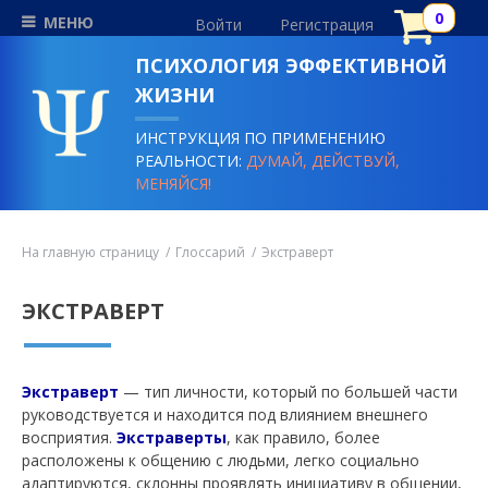
МЕНЮ
Войти
Регистрация
ПСИХОЛОГИЯ ЭФФЕКТИВНОЙ
ЖИЗНИ
ИНСТРУКЦИЯ ПО ПРИМЕНЕНИЮ
РЕАЛЬНОСТИ:
ДУМАЙ, ДЕЙСТВУЙ,
МЕНЯЙСЯ!
На главную страницу
Глоссарий
Экстраверт
ЭКСТРАВЕРТ
Экстраверт
— тип личности, который по большей части
руководствуется и находится под влиянием внешнего
восприятия.
Экстраверты
, как правило, более
расположены к общению с людьми, легко социально
адаптируются, склонны проявлять инициативу в общении,