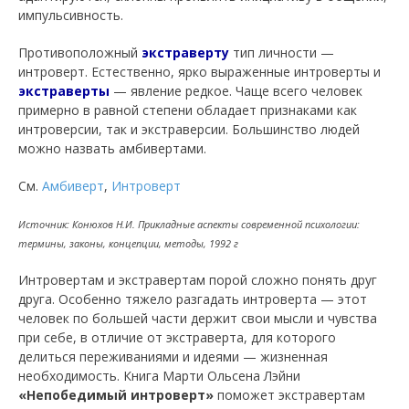
импульсивность.
Противоположный
экстраверту
тип личности —
интроверт. Естественно, ярко выраженные интроверты и
экстраверты
— явление редкое. Чаще всего человек
примерно в равной степени обладает признаками как
интроверсии, так и экстраверсии. Большинство людей
можно назвать амбивертами.
См.
Амбиверт
,
Интроверт
Источник: Конюхов Н.И. Прикладные аспекты современной психологии:
термины, законы, концепции, методы, 1992 г
Интровертам и экстравертам порой сложно понять друг
друга. Особенно тяжело разгадать интроверта — этот
человек по большей части держит свои мысли и чувства
при себе, в отличие от экстраверта, для которого
делиться переживаниями и идеями — жизненная
необходимость. Книга Марти Ольсена Лэйни
«Непобедимый интроверт»
поможет экстравертам