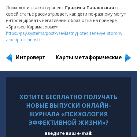
Психолог и сказкотерапевт
Гражина Павловская
в
своей статье рассматривает, как дети по-разному могут
интроецировать негативный образ отца на примере
«Братьев Карамазовых»:
https://psy.systems/post/vsevlastnyj-otec-tenevye-storony-
arxetipa-lichnosti
Интроверт
Карты метафорические
ХОТИТЕ БЕСПЛАТНО ПОЛУЧАТЬ
НОВЫЕ ВЫПУСКИ ОНЛАЙН-
ЖУРНАЛА «ПСИХОЛОГИЯ
ЭФФЕКТИВНОЙ ЖИЗНИ»?
Введите ваш e-mail: