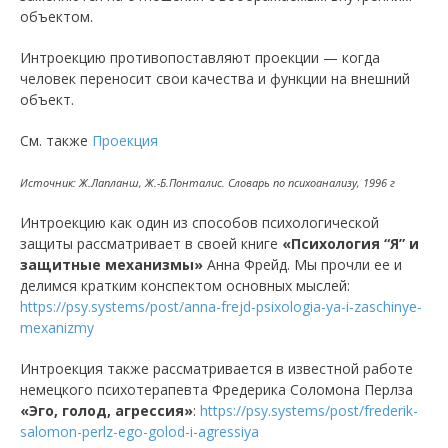
объектом.
Интроекцию противопоставляют проекции — когда
человек переносит свои качества и функции на внешний
объект.
См. также
Проекция
Источник: Ж.Лапланш, Ж.-Б.Понталис. Словарь по психоанализу, 1996 г
Интроекцию как один из способов психологической
защиты рассматривает в своей книге
«Психология “Я” и
защитные механизмы»
Анна Фрейд. Мы прочли ее и
делимся кратким конспектом основных мыслей:
https://psy.systems/post/anna-frejd-psixologia-ya-i-zaschinye-
mexanizmy
Интроекция также рассматривается в известной работе
немецкого психотерапевта Фредерика Соломона Перлза
«Эго, голод, агрессия»
:
https://psy.systems/post/frederik-
salomon-perlz-ego-golod-i-agressiya