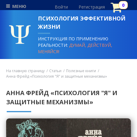
МЕНЮ
Войти
Регистрация
ПСИХОЛОГИЯ ЭФФЕКТИВНОЙ
ЖИЗНИ
ИНСТРУКЦИЯ ПО ПРИМЕНЕНИЮ
РЕАЛЬНОСТИ:
ДУМАЙ, ДЕЙСТВУЙ,
МЕНЯЙСЯ!
На главную страницу
Статьи
Полезные книги
Анна Фрейд «Психология "Я" и защитные механизмы»
АННА ФРЕЙД «ПСИХОЛОГИЯ "Я" И
ЗАЩИТНЫЕ МЕХАНИЗМЫ»