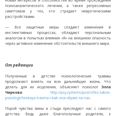
новых интересов и способностей во время прохождения
психоаналитического лечения, а также регрессивных
симптомов у тех, кто страдает невротическими
расстройствами.
— Все защитные меры создают изменения в
инстинктивных процессах, обладают персональным
аналогом в попытках влияния «Я» на внешнюю опасность
через активное изменение обстоятельств внешнего мира.
От редакции
Полученные в детстве психологические травмы
продолжают влиять на всю дальнейшую жизнь. Что
делать для их исцеления, объясняет психолог
Элла
Чиркова
:
http://psy.systems/post/chto-takoe-
psixologicheskaya-travma-i-kak-ona-vliyaet-na-nas
.
Порой чувства вины и стыда преследуют нас с самого
детства. Ведь даже благополучные родители, к