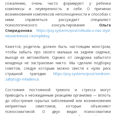
сожалению, очень часто формируют у ребенка
комплексы и неуверенность в себе. О причинах
возникновения комплексов неполноценности и способах с
ними справляться рассуждает специалист
психологического консультирования
Ольга
Спиридонова
:
https://psy.systems/post/otkuda-u-nas-styd-
neuverennost-i-kompleksy
.
Кажется, родитель должен быть настоящим монстром,
чтобы забыть про своего малыша на заднем сиденье,
выходя из автомобиля. Однако от синдрома забытого
младенца не застрахован никто. Мы сделали подборку
советов, следуя которым можно свести к нулю риск
страшной трагедии:
https://psy.systems/post/sindrom-
zabytogo-mladenca
.
Состояния постоянной тревоги и стресса могут
приводить к неожиданным реакциям организма — вплоть
до обострения скрытых заболеваний или возникновения
неприятных симптомов, которые объясняют
психосоматикой. О двух видах психосоматики