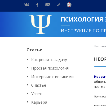
ПСИХОЛОГИЯ
ИНСТРУКЦИЯ ПО П
На глав
Статьи
НЕО
Как решить задачу
Простая психология
Интервью с великими
Неори
общени
Счастье
прагма
Успех
Источник:
Карьера
Как пр