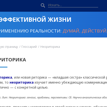
 ЭФФЕКТИВНОЙ ЖИЗНИ
РИМЕНЕНИЮ РЕАЛЬНОСТИ:
ДУМАЙ, ДЕЙСТВУЙ,
ную страницу
Глоссарий
Неориторика
РИТОРИКА
торика
, или новая риторика — «младшая сестра» классической 
и, то
неориторика
изучает именно убеждающую коммуникацию.
тично — с конкретной целью.
 Лит: Неориторика: генезис, проблемы, перспективы: Сб. Научно-аналитических обзо
именять принципы неориторики в своей жизни и сделать общен