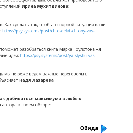
ыступлений
Ирина Мухитдинова
:
 Как сделать так, чтобы в спорной ситуации ваши
р
:
https://psy.systems/post/chto-delat-chtoby-vas-
м поможет разобраться книга Марка Гоулстона
«Я
евые идеи:
https://psy.systems/post/ya-slyshu-vas-
едь мы не реже ведем важные переговоры в
объясняет
Надя Лазарева
:
Как добиваться максимума в любых
 автора в своем обзоре:
Обида