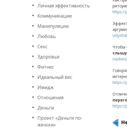
Личная эффективность
ритори
https:/
Коммуникации
Эффект
Манипуляции
аргуме
uslyshal
Любовь
Секс
Чтобы 
слышу
Здоровье
naskvo
Фитнес
Говоря
интерн
Идеальный вес
https:/
Имидж
Отличн
Отношения
перег
https:/
Деньги
Проект «Деньги по-
Н
женски»