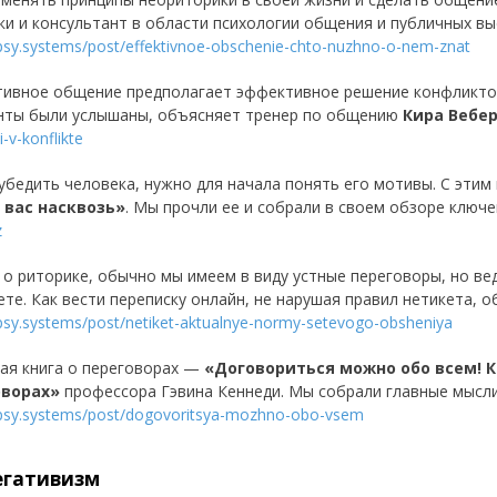
ки и консультант в области психологии общения и публичных в
/psy.systems/post/effektivnoe-obschenie-chto-nuzhno-o-nem-znat
ивное общение предполагает эффективное решение конфликтов.
нты были услышаны, объясняет тренер по общению
Кира
Вебе
i-v-konflikte
убедить человека, нужно для начала понять его мотивы. С эти
 вас насквозь»
. Мы прочли ее и собрали в своем обзоре ключ
z
 о риторике, обычно мы имеем в виду устные переговоры, но в
ете. Как вести переписку онлайн, не нарушая правил нетикета, 
/psy.systems/post/netiket-aktualnye-normy-setevogo-obsheniya
ая книга о переговорах —
«Договориться можно обо всем! 
оворах»
профессора Гэвина Кеннеди. Мы собрали главные мысли
/psy.systems/post/dogovoritsya-mozhno-obo-vsem
егативизм