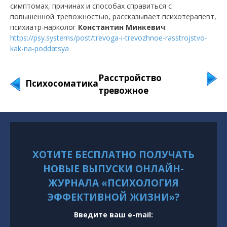
симптомах, причинах и способах справиться с
повышенной тревожностью, рассказывает психотерапевт,
психиатр-нарколог
Константин Минкевич
:
https://psy.systems/post/trevoga-i-trevozhnoe-rasstrojstvo-
kak-na-poddatsya
Расстройство
Психосоматика
тревожное
ХОТИТЕ БЕСПЛАТНО ПОЛУЧАТЬ
НОВЫЕ ВЫПУСКИ ОНЛАЙН-
ЖУРНАЛА «ПСИХОЛОГИЯ
ЭФФЕКТИВНОЙ ЖИЗНИ»?
Введите ваш e-mail: