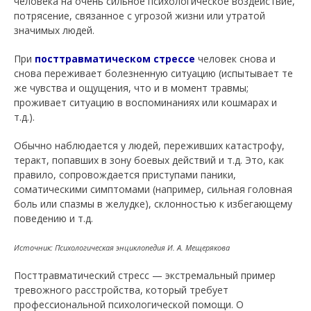
человека на очень сильное психологическое воздействие,
потрясение, связанное с угрозой жизни или утратой
значимых людей.
При
посттравматическом стрессе
человек снова и
снова переживает болезненную ситуацию (испытывает те
же чувства и ощущения, что и в момент травмы;
проживает ситуацию в воспоминаниях или кошмарах и
т.д.).
Обычно наблюдается у людей, переживших катастрофу,
теракт, попавших в зону боевых действий и т.д. Это, как
правило, сопровождается приступами паники,
соматическими симптомами (например, сильная головная
боль или спазмы в желудке), склонностью к избегающему
поведению и т.д.
Источник: Психологическая энциклопедия И. А. Мещерякова
Посттравматический стресс — экстремальный пример
тревожного расстройства, который требует
профессиональной психологической помощи. О