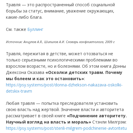
Травля — это распространенный способ социальной
борьбы за статус, внимание, уважение окружающих,
какие-либо блага.
См. также
Буллинг
Источник: Анцупов А.Я., Шипилов А.И. Словарь конфликтолога, 2009 г
Травля, пережитая в детстве, может отозваться не
только серьезными психологическими проблемами во
взрослом возрасте, но и болезнями. Об этом книга Донны
Джексона Оказава
«Осколки детских травм. Почему
мы болеем и как это остановить»
:
https://psy.systems/post/donna-dzhekson-nakazava-oskolki-
detskix-travm
Любая травля — попытка преследователя установить
свою власть над жертвой. Значение власти и авторитета
рассматривает в своей книге
«Подчинение авторитету.
Научный взгляд на власть и мораль»
Стэнли Милгрэм:
https://psy.systems/post/stenli-milgrem-podchinenie-avtoritetu