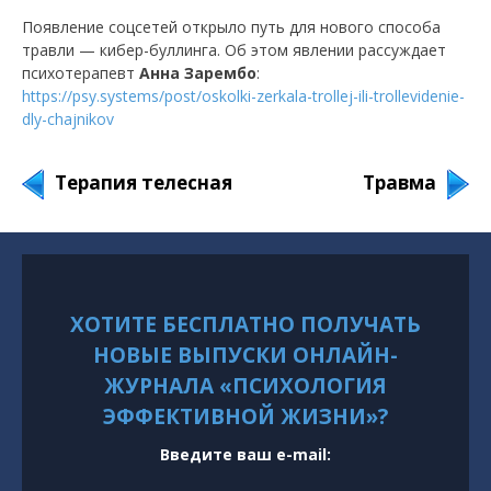
Появление соцсетей открыло путь для нового способа
травли — кибер-буллинга. Об этом явлении рассуждает
психотерапевт
Анна Зарембо
:
https://psy.systems/post/oskolki-zerkala-trollej-ili-trollevidenie-
dly-chajnikov
Терапия телесная
Травма
ХОТИТЕ БЕСПЛАТНО ПОЛУЧАТЬ
НОВЫЕ ВЫПУСКИ ОНЛАЙН-
ЖУРНАЛА «ПСИХОЛОГИЯ
ЭФФЕКТИВНОЙ ЖИЗНИ»?
Введите ваш e-mail: