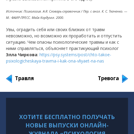
Источник: Психология. А-Я. Словарь-справочник / Пер. с англ. К. С. Ткаченко. —
М.: ФАИР-ПРЕСС. Майк Кордуэлл. 2000.
Увы, оградить себя или своих близких от травм
невозможно, но возможно их проработать и отпустить
ситуацию. Чем опасны психологические травмы и как с
ними справляться, объясняет практикующий психолог
Элла Чиркова
:
https://psy.systems/post/chto-takoe-
psixologicheskaya-travma-i-kak-ona-vliyaet-na-nas
Травля
Тревога
ХОТИТЕ БЕСПЛАТНО ПОЛУЧАТЬ
НОВЫЕ ВЫПУСКИ ОНЛАЙН-
ЖУРНАЛА «ПСИХОЛОГИЯ