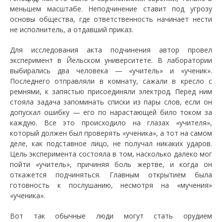
меньшем масштабе. Неподчинение ставит под угрозу
основы общества, где ответственность начинает нести
не исполнитель, а отдавший приказ.
Для исследования акта подчинения автор провел
эксперимент в Йельском университете. В лаборатории
выбирались два человека — «учитель» и «ученик».
Последнего отправляли в комнату, сажали в кресло с
ремнями, к запястью присоединяли электрод. Перед ним
стояла задача запоминать списки из пары слов, если он
допускал ошибку — его по нарастающей било током за
каждую. Все это происходило на глазах «учителя»,
который должен был проверять «ученика», а тот на самом
деле, как подставное лицо, не получал никаких ударов.
Цель эксперимента состояла в том, насколько далеко мог
пойти «учитель», причиняя боль жертве, и когда он
откажется подчиняться. Главным открытием была
готовность к послушанию, несмотря на «мучения»
«ученика».
Вот так обычные люди могут стать орудием