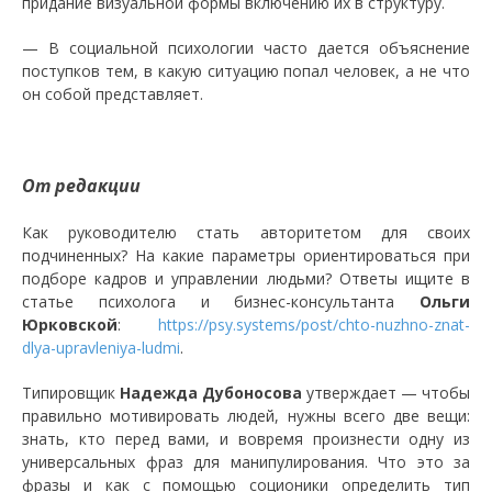
придание визуальной формы включению их в структуру.
— В социальной психологии часто дается объяснение
поступков тем, в какую ситуацию попал человек, а не что
он собой представляет.
От редакции
Как руководителю стать авторитетом для своих
подчиненных? На какие параметры ориентироваться при
подборе кадров и управлении людьми? Ответы ищите в
статье психолога и бизнес-консультанта
Ольги
Юрковской
:
https://psy.systems/post/chto-nuzhno-znat-
dlya-upravleniya-ludmi
.
Типировщик
Надежда Дубоносова
утверждает — чтобы
правильно мотивировать людей, нужны всего две вещи:
знать, кто перед вами, и вовремя произнести одну из
универсальных фраз для манипулирования. Что это за
фразы и как с помощью соционики определить тип