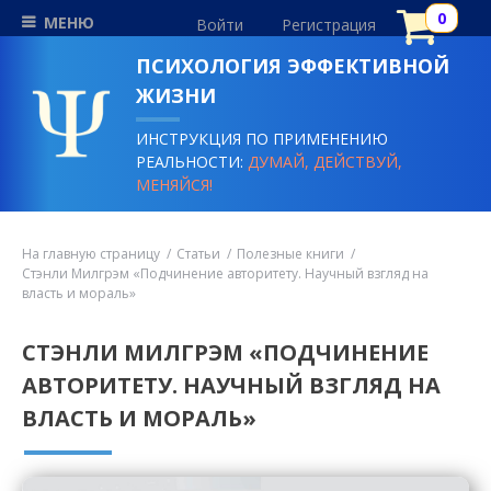
МЕНЮ
Войти
Регистрация
ПСИХОЛОГИЯ ЭФФЕКТИВНОЙ
ЖИЗНИ
ИНСТРУКЦИЯ ПО ПРИМЕНЕНИЮ
РЕАЛЬНОСТИ:
ДУМАЙ, ДЕЙСТВУЙ,
МЕНЯЙСЯ!
На главную страницу
Статьи
Полезные книги
Стэнли Милгрэм «Подчинение авторитету. Научный взгляд на
власть и мораль»
СТЭНЛИ МИЛГРЭМ «ПОДЧИНЕНИЕ
АВТОРИТЕТУ. НАУЧНЫЙ ВЗГЛЯД НА
ВЛАСТЬ И МОРАЛЬ»