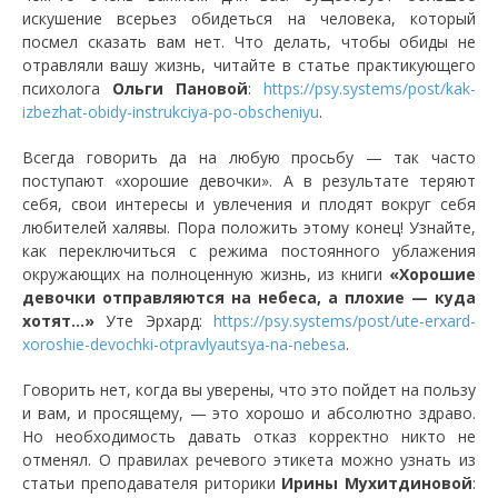
искушение всерьез обидеться на человека, который
посмел сказать вам нет. Что делать, чтобы обиды не
отравляли вашу жизнь, читайте в статье практикующего
психолога
Ольги Пановой
:
https://psy.systems/post/kak-
izbezhat-obidy-instrukciya-po-obscheniyu
.
Всегда говорить да на любую просьбу — так часто
поступают «хорошие девочки». А в результате теряют
себя, свои интересы и увлечения и плодят вокруг себя
любителей халявы. Пора положить этому конец! Узнайте,
как переключиться с режима постоянного ублажения
окружающих на полноценную жизнь, из книги
«Хорошие
девочки отправляются на небеса, а плохие — куда
хотят…»
Уте Эрхард:
https://psy.systems/post/ute-erxard-
xoroshie-devochki-otpravlyautsya-na-nebesa
.
Говорить нет, когда вы уверены, что это пойдет на пользу
и вам, и просящему, — это хорошо и абсолютно здраво.
Но необходимость давать отказ корректно никто не
отменял. О правилах речевого этикета можно узнать из
статьи преподавателя риторики
Ирины Мухитдиновой
: