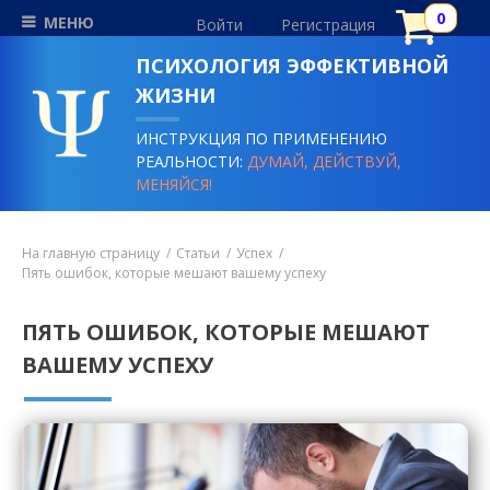
МЕНЮ
Войти
Регистрация
ПСИХОЛОГИЯ ЭФФЕКТИВНОЙ
ЖИЗНИ
ИНСТРУКЦИЯ ПО ПРИМЕНЕНИЮ
РЕАЛЬНОСТИ:
ДУМАЙ, ДЕЙСТВУЙ,
МЕНЯЙСЯ!
На главную страницу
Статьи
Успех
Пять ошибок, которые мешают вашему успеху
ПЯТЬ ОШИБОК, КОТОРЫЕ МЕШАЮТ
ВАШЕМУ УСПЕХУ