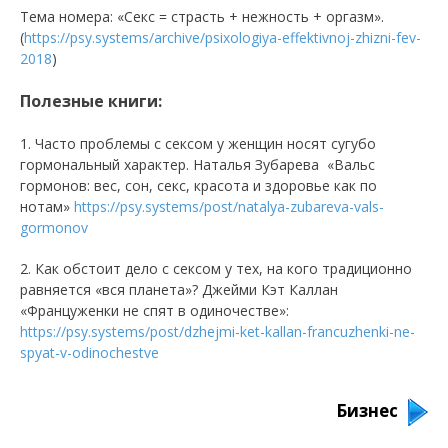
Тема номера: «Секс = страсть + нежность + оргазм».
(
https://psy.systems/archive/psixologiya-effektivnoj-zhizni-fev-
2018
)
Полезные книги:
1. Часто проблемы с сексом у женщин носят сугубо
гормональный характер. Наталья Зубарева «Вальс
гормонов: вес, сон, секс, красота и здоровье как по
нотам»
https://psy.systems/post/natalya-zubareva-vals-
gormonov
2. Как обстоит дело с сексом у тех, на кого традиционно
равняется «вся планета»? Джейми Кэт Каллан
«Француженки не спят в одиночестве»:
https://psy.systems/post/dzhejmi-ket-kallan-francuzhenki-ne-
spyat-v-odinochestve
Бизнес