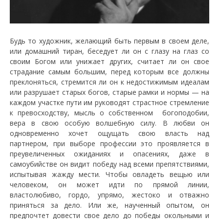
Будь то художник, желающий быть первым в своем деле,
или домашний тиран, беседует ли он с глазу на глаз со
своим Богом или унижает других, считает ли он свое
страдание самым большим, перед которым все должны
преклоняться, стремится ли он к недостижимым идеалам
или разрушает старых богов, старые рамки и нормы — на
каждом участке пути им руководят страстное стремление
к превосходству, мысль о собственном богоподобии,
вера в свою особую волшебную силу. В любви он
одновременно хочет ощущать свою власть над
партнером, при выборе профессии это проявляется в
преувеличенных ожиданиях и опасениях, даже в
самоубийстве он видит победу над всеми препятствиями,
испытывая жажду мести. Чтобы овладеть вещью или
человеком, он может идти по прямой линии,
властолюбиво, гордо, упрямо, жестоко и отважно
приняться за дело. Или же, наученный опытом, он
предпочтет довести свое дело до победы окольными и