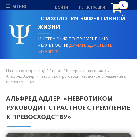
МЕНЮ
Войти
Регистрация
ПСИХОЛОГИЯ ЭФФЕКТИВНОЙ
ЖИЗНИ
ИНСТРУКЦИЯ ПО ПРИМЕНЕНИЮ
РЕАЛЬНОСТИ:
ДУМАЙ, ДЕЙСТВУЙ,
МЕНЯЙСЯ!
На главную страницу
Статьи
Интервью с великими
Альфред Адлер: «Невротиком руководит страстное стремление к
превосходству»
АЛЬФРЕД АДЛЕР: «НЕВРОТИКОМ
РУКОВОДИТ СТРАСТНОЕ СТРЕМЛЕНИЕ
К ПРЕВОСХОДСТВУ»