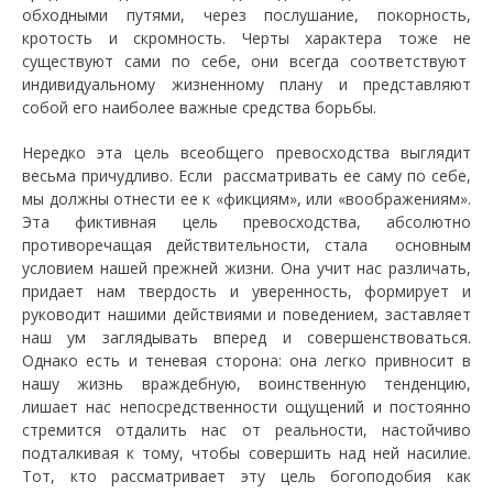
обходными путями, через послушание, покорность,
кротость и скромность. Черты характера тоже не
существуют сами по себе, они всегда соответствуют
индивидуальному жизненному плану и представляют
собой его наиболее важные средства борьбы.
Нередко эта цель всеобщего превосходства выглядит
весьма причудливо. Если рассматривать ее саму по себе,
мы должны отнести ее к «фикциям», или «воображениям».
Эта фиктивная цель превосходства, абсолютно
противоречащая действительности, стала основным
условием нашей прежней жизни. Она учит нас различать,
придает нам твердость и уверенность, формирует и
руководит нашими действиями и поведением, заставляет
наш ум заглядывать вперед и совершенствоваться.
Однако есть и теневая сторона: она легко привносит в
нашу жизнь враждебную, воинственную тенденцию,
лишает нас непосредственности ощущений и постоянно
стремится отдалить нас от реальности, настойчиво
подталкивая к тому, чтобы совершить над ней насилие.
Тот, кто рассматривает эту цель богоподобия как