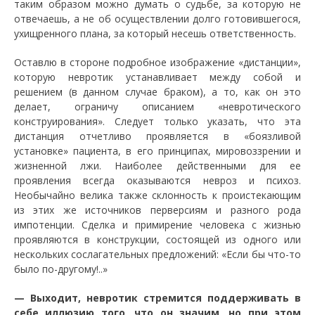
таким образом можно думать о судьбе, за которую не
отвечаешь, а не об осуществлении долго готовившегося,
ухищренного плана, за который несешь ответственность.
Оставлю в стороне подробное изображение «дистанции»,
которую невротик устанавливает между собой и
решением (в данном случае браком), а то, как он это
делает, ограничу описанием «невротического
конструирования». Следует только указать, что эта
дистанция отчетливо проявляется в «боязливой
установке» пациента, в его принципах, мировоззрении и
жизненной лжи. Наиболее действенными для ее
проявления всегда оказываются невроз и психоз.
Необычайно велика также склонность к проистекающим
из этих же источников перверсиям и разного рода
импотенции. Сделка и примирение человека с жизнью
проявляются в конструкции, состоящей из одного или
нескольких сослагательных предложений: «Если бы что-то
было по-другому!..»
— Выходит, невротик стремится поддерживать в
себе иллюзию того, что он значим, но при этом