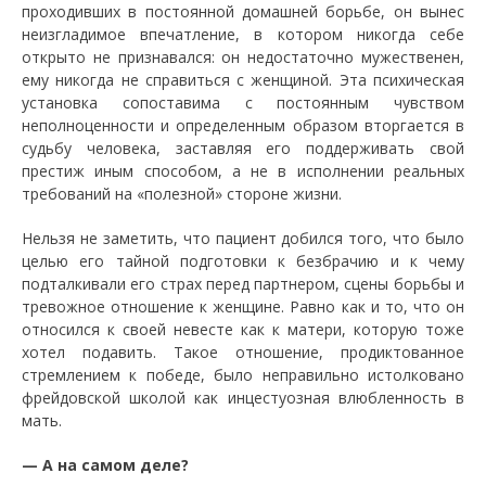
проходивших в постоянной домашней борьбе, он вынес
неизгладимое впечатление, в котором никогда себе
открыто не признавался: он недостаточно мужественен,
ему никогда не справиться с женщиной. Эта психическая
установка сопоставима с постоянным чувством
неполноценности и определенным образом вторгается в
судьбу человека, заставляя его поддерживать свой
престиж иным способом, а не в исполнении реальных
требований на «полезной» стороне жизни.
Нельзя не заметить, что пациент добился того, что было
целью его тайной подготовки к безбрачию и к чему
подталкивали его страх перед партнером, сцены борьбы и
тревожное отношение к женщине. Равно как и то, что он
относился к своей невесте как к матери, которую тоже
хотел подавить. Такое отношение, продиктованное
стремлением к победе, было неправильно истолковано
фрейдовской школой как инцестуозная влюбленность в
мать.
— А на самом деле?