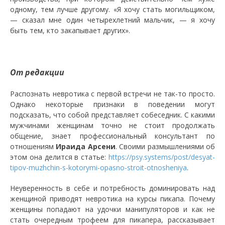
одному, тем лучше другому. «Я хочу стать могильщиком,
— сказал мне один четырехлетний мальчик, — я хочу
быть тем, кто закапывает других».
От редакции
Распознать невротика с первой встречи не так-то просто.
Однако некоторые признаки в поведении могут
подсказать, что собой представляет собеседник. С какими
мужчинами женщинам точно не стоит продолжать
общение, знает профессиональный консультант по
отношениям
Ираида Арсени
. Своими размышлениями об
этом она делится в статье:
https://psy.systems/post/desyat-
tipov-muzhchin-s-kotorymi-opasno-stroit-otnosheniya
.
Неуверенность в себе и потребность доминировать над
женщиной приводят невротика на курсы пикапа. Почему
женщины попадают на удочки манипуляторов и как не
стать очередным трофеем для пикапера, рассказывает