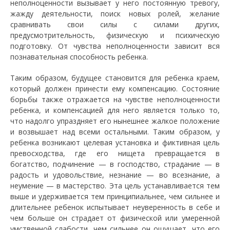
неполноценности вызывает у него постоянную тревогу,
жажду деятельности, поиск новых ролей, желание
сравнивать свои силы с силами других,
предусмотрительность, физическую и психическую
подготовку. От чувства неполноценности зависит вся
познавательная способность ребенка.
Таким образом, будущее становится для ребенка краем,
который должен принести ему компенсацию. Состояние
борьбы также отражается на чувстве неполноценности
ребенка, и компенсацией для него является только то,
что надолго упраздняет его нынешнее жалкое положение
и возвышает над всеми остальными. Таким образом, у
ребенка возникают целевая установка и фиктивная цель
превосходства, где его нищета превращается в
богатство, подчинение — в господство, страдание — в
радость и удовольствие, незнание — во всезнание, а
неумение — в мастерство. Эта цель устанавливается тем
выше и удерживается тем принципиальнее, чем сильнее и
длительнее ребенок испытывает неуверенность в себе и
чем больше он страдает от физической или умеренной
умственной слабости, чем сильнее он ощущает, что его