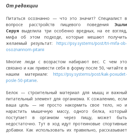
От редакции
Питаться осознанно — что это значит? Специалист в
вопросе расстройств пищевого поведения
Эшли
Серуя
выделила три особенно вредных, на ее взгляд,
мифа об этом подходе, которые мешают получить
желаемый результат:
https://psy.systems/post/tri-mifa-ob-
osoznannom-pitanii
Многие люди с возрастом набирают вес. С чем это
связано и как привести себя в форму после 50, читайте в
нашем материале:
https://psy.systems/post/kak-poxudet-
posle-50-pitanie
.
Белок — строительный материал для мышц и важный
питательный элемент для организма. К сожалению, если
ваша цель — не просто накормить свое тело, но и
нарастить мышечную массу, одного белка, который
поступает в организм через пищу, может быть
недостаточно. Тут в ход идут протеиновые спортивные
добавки. Как использовать их правильно, рассказывает