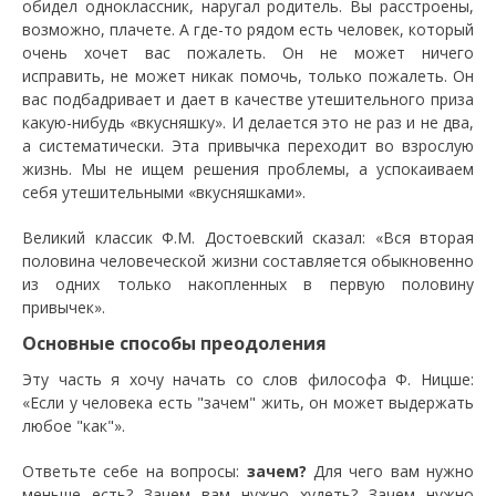
обидел одноклассник, наругал родитель. Вы расстроены,
возможно, плачете. А где-то рядом есть человек, который
очень хочет вас пожалеть. Он не может ничего
исправить, не может никак помочь, только пожалеть. Он
вас подбадривает и дает в качестве утешительного приза
какую-нибудь «вкусняшку». И делается это не раз и не два,
а систематически. Эта привычка переходит во взрослую
жизнь. Мы не ищем решения проблемы, а успокаиваем
себя утешительными «вкусняшками».
Великий классик Ф.М. Достоевский сказал: «Вся вторая
половина человеческой жизни составляется обыкновенно
из одних только накопленных в первую половину
привычек».
Основные способы преодоления
Эту часть я хочу начать со слов философа Ф. Ницше:
«Если у человека есть "зачем" жить, он может выдержать
любое "как"».
Ответьте себе на вопросы:
зачем?
Для чего вам нужно
меньше есть? Зачем вам нужно худеть? Зачем нужно