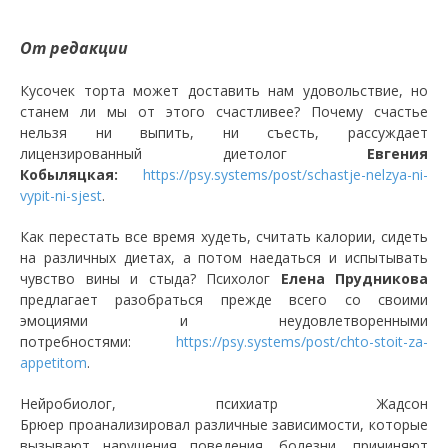
От редакции
Кусочек торта может доставить нам удовольствие, но
станем ли мы от этого счастливее? Почему счастье
нельзя ни выпить, ни съесть, рассуждает
лицензированный диетолог
Евгения
Кобыляцкая:
https://psy.systems/post/schastje-nelzya-ni-
vypit-ni-sjest
.
Как перестать все время худеть, считать калории, сидеть
на различных диетах, а потом наедаться и испытывать
чувство вины и стыда? Психолог
Елена Прудникова
предлагает разобраться прежде всего со своими
эмоциями и неудовлетворенными
потребностями:
https://psy.systems/post/chto-stoit-za-
appetitom
.
Нейробиолог, психиатр Жадсон
Брюер проанализировал различные зависимости, которые
вызывают нарушения поведения, болезни, причиняют