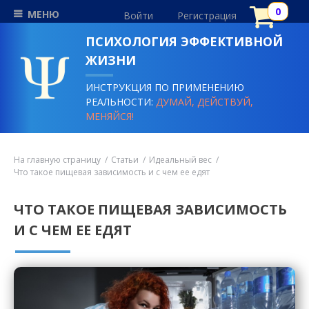
МЕНЮ
Войти
Регистрация
ПСИХОЛОГИЯ ЭФФЕКТИВНОЙ
ЖИЗНИ
ИНСТРУКЦИЯ ПО ПРИМЕНЕНИЮ
РЕАЛЬНОСТИ:
ДУМАЙ, ДЕЙСТВУЙ,
МЕНЯЙСЯ!
На главную страницу
Статьи
Идеальный вес
Что такое пищевая зависимость и с чем ее едят
ЧТО ТАКОЕ ПИЩЕВАЯ ЗАВИСИМОСТЬ
И С ЧЕМ ЕЕ ЕДЯТ