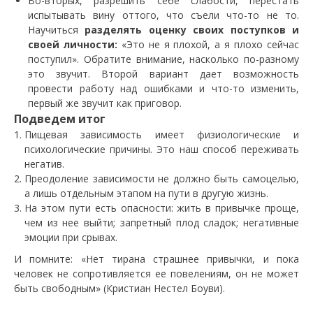
Во-вторых, разрешить себе слабости, перестать
испытывать вину оттого, что съели что-то не то.
Научиться
разделять оценку своих поступков и
своей личности:
«Это не я плохой, а я плохо сейчас
поступил». Обратите внимание, насколько по-разному
это звучит. Второй вариант дает возможность
провести работу над ошибками и что-то изменить,
первый же звучит как приговор.
Подведем итог
Пищевая зависимость имеет физиологические и
психологические причины. Это наш способ переживать
негатив.
Преодоление зависимости не должно быть самоцелью,
а лишь отдельным этапом на пути в другую жизнь.
На этом пути есть опасности: жить в привычке проще,
чем из нее выйти; запретный плод сладок; негативные
эмоции при срывах.
И помните: «Нет тирана страшнее привычки, и пока
человек не сопротивляется ее повелениям, он не может
быть свободным» (Кристиан Нестел Боуви).