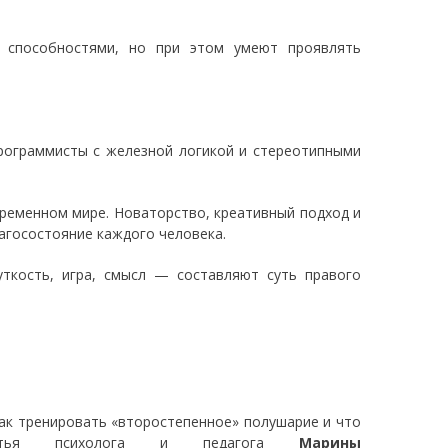
 способностями, но при этом умеют проявлять
рограммисты с железной логикой и стереотипными
ременном мире. Новаторство, креативный подход и
агосостояние каждого человека.
ткость, игра, смысл — составляют суть правого
как тренировать «второстепенное» полушарие и что
статья психолога и педагога
Марины