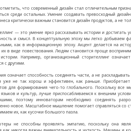
отметить, что современный дизайн стал отличительным призн
ться среди остальных. Умение создавать превосходный дизайн
знеса критически важным становится дизайн продуктов, а не то
еллинг — это умение ярко рассказывать истории и достигать у
ьность и смысл. В концептуальную эпоху мы легко добываем ф
ьными, как в информационную эпоху. Акцент делается на исто
 их в виде повествования. Людям становится проще восприним
 истории. Например, организационный сторителлинг означае
я с другими.
ия означает способность соединять части, а не раскладывать
я уже не так хорош и эффективен, как раньше. Приобретае
тов для формирования чего-то глобального. Поскольку все м
 языков и культур, лучше приспосабливаемся к внешним услов
евшими, поэтому инноваторам необходимо соединять разр
енно новое. Масштабное мышление помогает справляться со ст
имаем их, как кусочки большого пазла.
теры не способны проявлять эмпатию, поскольку она явля
я как никогда важны внимательность и чуткость. Машины и к