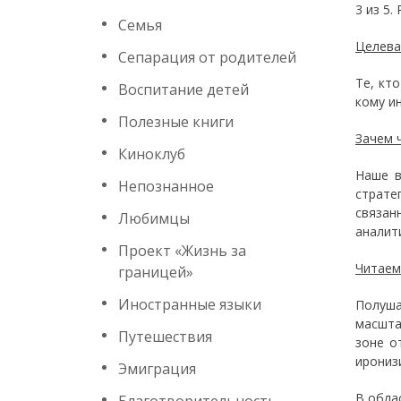
3 из 5
Семья
Целева
Сепарация от родителей
Те, кт
Воспитание детей
кому и
Полезные книги
Зачем 
Киноклуб
Наше в
Непознанное
страте
связан
Любимцы
аналит
Проект «Жизнь за
Читаем
границей»
Иностранные языки
Полуша
масшта
Путешествия
зоне о
ирониз
Эмиграция
В обла