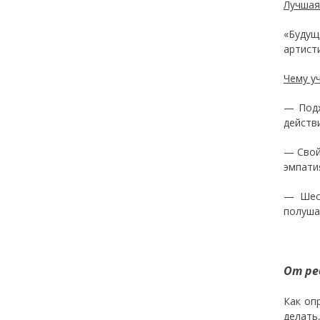
Лучшая
«Будущ
артист
Чему у
— Подх
действ
— Свой
эмпати
— Шест
полуша
От ре
Как оп
дела