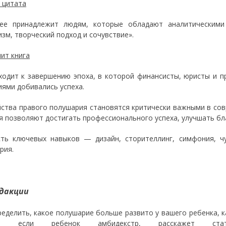
 цитата
ее принадлежит людям, которые обладают аналитическими
изм, творческий подход и сочувствие».
чит книга
одит к завершению эпоха, в которой финансисты, юристы и п
иями добивались успеха.
ства правого полушария становятся критически важными в сов
я позволяют достигать профессионального успеха, улучшать бл
ь ключевых навыков — дизайн, сторителлинг, симфония, чу
рия.
дакции
ределить, какое полушарие больше развито у вашего ребенка, 
ть, если ребенок амбидекстр, расскажет 