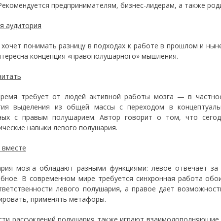
. Рекомендуется предпринимателям, бизнес-лидерам, а также род
я аудитория
о хочет понимать разницу в подходах к работе в прошлом и нын
нтересна концепция «правополушарного» мышления.
читать
ремя требует от людей активной работы мозга — в частност
гия выделения из общей массы с переходом в концептуаль
ных с правым полушарием. Автор говорит о том, что сего
ические навыки левого полушария.
 вместе
рия мозга обладают разными функциями: левое отвечает за
бное. В современном мире требуется синхронная работа обои
тветственности левого полушария, а правое дает возможност
ировать, применять метафоры.
сти рассуждений полушария также играют взаимодополняющие 