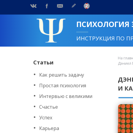
ПСИХОЛОГИЯ
ИНСТРУКЦИЯ ПО П
На глав
Статьи
Дэниел 
Как решить задачу
ДЭН
Простая психология
И К
Интервью с великими
Счастье
Успех
Карьера