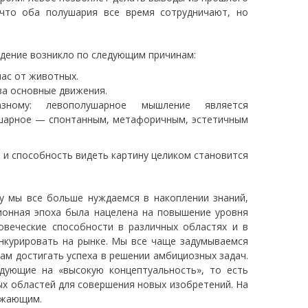
 что оба полушария все время сотрудничают, но
ждение возникло по следующим причинам:
нас от животных.
за основные движения.
зному: левополушарное мышление является
ушарное — спонтанным, метафоричным, эстетичным
 и способность видеть картину целиком становится
у мы все больше нуждаемся в накоплении знаний,
ионная эпоха была нацелена на повышение уровня
овеческие способности в различных областях и в
нкурировать на рынке. Мы все чаще задумываемся
ам достигать успеха в решении амбициозных задач.
дующие на «высокую концептуальность», то есть
ых областей для совершения новых изобретений. На
ужающим.