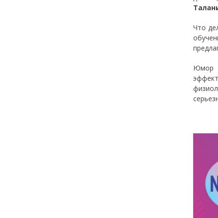
Талан
Что де
обучен
предла
Юмор д
эффект
физио
серьез