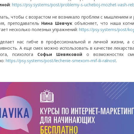
иной
:
https://psy.systems/post/problemy-s-ucheboj-mozhet-vash-re
лать, чтобы с возрастом не возникало проблем с мышлением и
ия, преподаватель
Нина Шевчук
объясняет, что наша когни
гает несколько полезных упражнений:
https://psy.systems/post/ko
елает нас гибче в профессиональной и личной жизни, а 
ивность. А еще смех можно использовать в качестве лекарств
лога, психолога
Софьи Шевяковой
о возможностях сме
но:
https://psy.systems/post/lechenie-smexom-mif-ili-ralnost
.