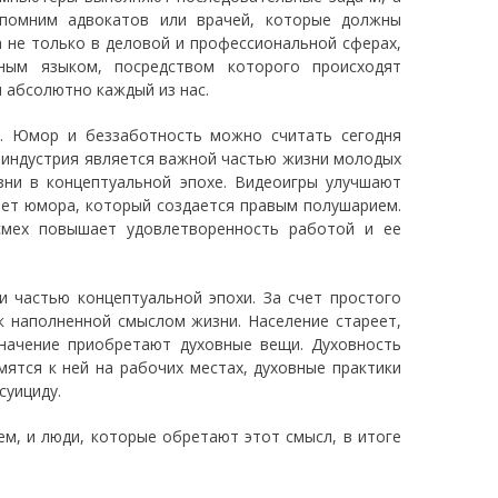
спомним адвокатов или врачей, которые должны
 не только в деловой и профессиональной сферах,
ным языком, посредством которого происходят
 абсолютно каждый из нас.
ге. Юмор и беззаботность можно считать сегодня
оиндустрия является важной частью жизни молодых
зни в концептуальной эпохе. Видеоигры улучшают
чет юмора, который создается правым полушарием.
смех повышает удовлетворенность работой и ее
 частью концептуальной эпохи. За счет простого
 наполненной смыслом жизни. Население стареет,
значение приобретают духовные вещи. Духовность
мятся к ней на рабочих местах, духовные практики
суициду.
ем, и люди, которые обретают этот смысл, в итоге