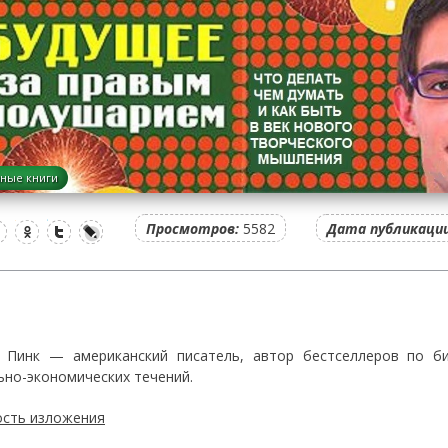
ные книги
Просмотров:
5582
Дата публикации
 Пинк — американский писатель, автор бестселлеров по би
ьно-экономических течений.
сть изложения