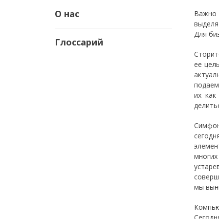
О нас
Важно 
выделя
Для би
Глоссарий
Сторит
ее цел
актуал
подаем
их как
делитьс
Симфон
сегодн
элемен
многих
устар
соверш
мы вын
Компью
Сегодн