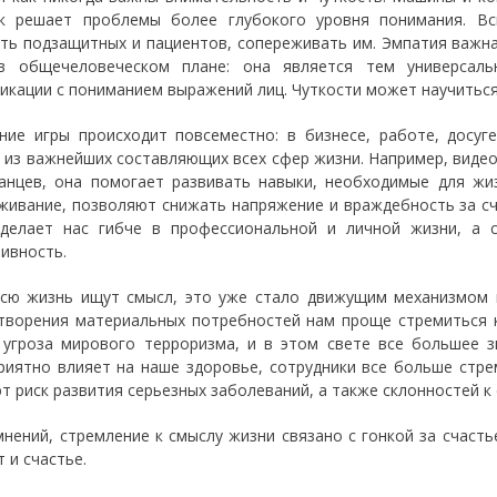
к решает проблемы более глубокого уровня понимания. В
ть подзащитных и пациентов, сопереживать им. Эмпатия важна
в общечеловеческом плане: она является тем универсаль
икации с пониманием выражений лиц. Чуткости может научиться
ние игры происходит повсеместно: в бизнесе, работе, досу
 из важнейших составляющих всех сфер жизни. Например, виде
анцев, она помогает развивать навыки, необходимые для жи
живание, позволяют снижать напряжение и враждебность за с
елает нас гибче в профессиональной и личной жизни, а 
ивность.
сю жизнь ищут смысл, это уже стало движущим механизмом и
творения материальных потребностей нам проще стремиться к
 угроза мирового терроризма, и в этом свете все большее 
риятно влияет на наше здоровье, сотрудники все больше стре
т риск развития серьезных заболеваний, а также склонностей к 
мнений, стремление к смыслу жизни связано с гонкой за счасть
 и счастье.