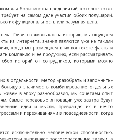
аком для большинства предприятий, которые хотят
 требует на самом деле участия обоих полушарий.
лько их функциональность или разумная цена.
спеха. Глядя на жизнь как на историю, мы ощущаем
акты из Интернета, знания являются уже не такими
риях, когда мы размещаем в их контексте факты и
ать компанию и ее продукцию, если рассматривать
т сбор историй от сотрудников, которыми можно
 их в отдельности. Метод «разобрать и запомнить»
т большую значимость комбинирование отдельных
ы живем в эпоху разнообразия, мы сочетаем опыт
иям. Самые передовые инновации уже завтра будут
озненные идеи и мысли, превращая их в нечто
рессами и переживаниями в повседневности, когда
ется исключительно человеческой способностью.
омпьютеры выполняют последовательные задачи, а