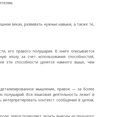
ителям.
ешнем веках, развивать нужные навыки, а также те,
и, его правого полушария. В книге описывается
ную эпоху за счет использования способностей,
дня эти способности ценятся намного выше, чем
 детализированное мышление, правое — за более
х полушарий. Вся языковая деятельность лежит в
ь интерпретировать контекст сообщения в целом,
роли: левое позволяет делать выводы из прошлого