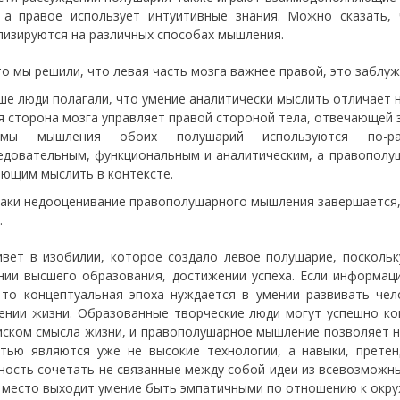
 а правое использует интуитивные знания. Можно сказать,
лизируются на различных способах мышления.
то мы решили, что левая часть мозга важнее правой, это заблу
ше люди полагали, что умение аналитически мыслить отличает 
я сторона мозга управляет правой стороной тела, отвечающей 
имы мышления обоих полушарий используются по-ра
едовательным, функциональным и аналитическим, а правопол
еющим мыслить в контексте.
таки недооценивание правополушарного мышления завершается,
.
вет в изобилии, которое создало левое полушарие, поскольк
нии высшего образования, достижении успеха. Если информац
 то концептуальная эпоха нуждается в умении развивать чел
ении жизни. Образованные творческие люди могут успешно ко
иском смысла жизни, и правополушарное мышление позволяет н
тью являются уже не высокие технологии, а навыки, претен
ность сочетать не связанные между собой идеи из всевозможн
 место выходит умение быть эмпатичными по отношению к окр