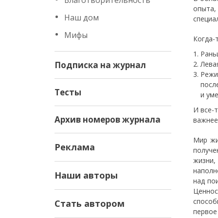
Благотворительность
опыта,
Наш дом
специа
Мифы
Когда-
Рань
Подписка на журнал
Лева
Реж
посл
Тесты
и ум
И все-
Архив номеров журнала
важнее
Мир жи
Реклама
получе
жизни,
наполн
Наши авторы
над по
Ценнос
способ
Стать автором
первое