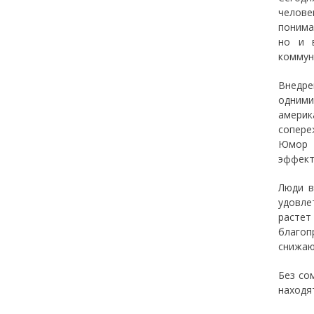
челове
понима
но и 
коммун
Внедре
одними
америк
сопере
Юмор д
эффект
Люди в
удовле
растет
благоп
снижаю
Без со
находят