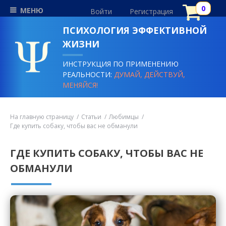
МЕНЮ
Войти
Регистрация
ПСИХОЛОГИЯ ЭФФЕКТИВНОЙ
ЖИЗНИ
ИНСТРУКЦИЯ ПО ПРИМЕНЕНИЮ
РЕАЛЬНОСТИ:
ДУМАЙ, ДЕЙСТВУЙ,
МЕНЯЙСЯ!
На главную страницу
Статьи
Любимцы
Где купить собаку, чтобы вас не обманули
ГДЕ КУПИТЬ СОБАКУ, ЧТОБЫ ВАС НЕ
ОБМАНУЛИ