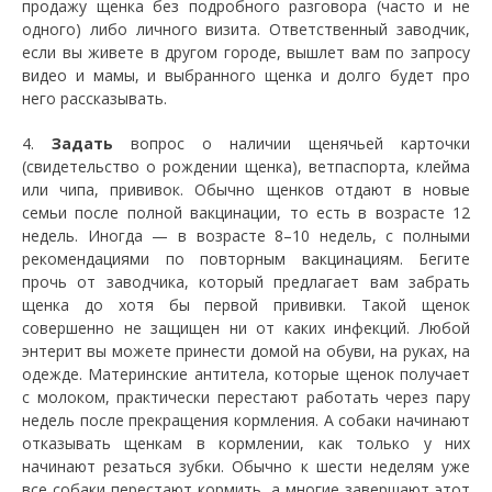
продажу щенка без подробного разговора (часто и не
одного) либо личного визита. Ответственный заводчик,
если вы живете в другом городе, вышлет вам по запросу
видео и мамы, и выбранного щенка и долго будет про
него рассказывать.
4.
Задать
вопрос о наличии щенячьей карточки
(свидетельство о рождении щенка), ветпаспорта, клейма
или чипа, прививок. Обычно щенков отдают в новые
семьи после полной вакцинации, то есть в возрасте 12
недель. Иногда — в возрасте 8–10 недель, с полными
рекомендациями по повторным вакцинациям. Бегите
прочь от заводчика, который предлагает вам забрать
щенка до хотя бы первой прививки. Такой щенок
совершенно не защищен ни от каких инфекций. Любой
энтерит вы можете принести домой на обуви, на руках, на
одежде. Материнские антитела, которые щенок получает
с молоком, практически перестают работать через пару
недель после прекращения кормления. А собаки начинают
отказывать щенкам в кормлении, как только у них
начинают резаться зубки. Обычно к шести неделям уже
все собаки перестают кормить, а многие завершают этот