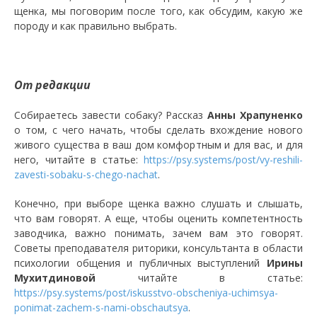
щенка, мы поговорим после того, как обсудим, какую же
породу и как правильно выбрать.
От редакции
Собираетесь завести собаку? Рассказ
Анны Храпуненко
о том, с чего начать, чтобы сделать вхождение нового
живого существа в ваш дом комфортным и для вас, и для
него, читайте в статье:
https://psy.systems/post/vy-reshili-
zavesti-sobaku-s-chego-nachat
.
Конечно, при выборе щенка важно слушать и слышать,
что вам говорят. А еще, чтобы оценить компетентность
заводчика, важно понимать, зачем вам это говорят.
Советы преподавателя риторики, консультанта в области
психологии общения и публичных выступлений
Ирины
Мухитдиновой
читайте в статье:
https://psy.systems/post/iskusstvo-obscheniya-uchimsya-
ponimat-zachem-s-nami-obschautsya
.