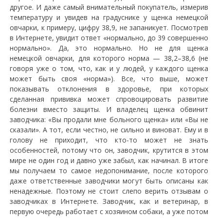
другое. И даже самый внимательный покупатель, измерив
температуру и увидев на градуснике у щенка немецкой
овчарки, к примеру, цифру 38,9, не запаникует. Посмотрев
в Интернете, увидит ответ «нормально, до 39 совершенно
нормально». Да, это нормально. Но не для щенка
немецкой овчарки, для которого норма — 38,2–38,6 (не
говоря уже о том, что, как и у людей, у каждого щенка
может быть своя «норма»). Все, что выше, может
показывать отклонения в здоровье, при которых
сделанная прививка может спровоцировать развитие
болезни вместо защиты. И владелец щенка обвинит
заводчика: «Вы продали мне больного щенка» или «Вы не
сказали». А тот, если честно, не сильно и виноват. Ему и в
голову не приходит, что кто-то может не знать
особенностей, потому что он, заводчик, крутится в этом
мире не один год и давно уже забыл, как начинал. В итоге
мы получаем то самое недопонимание, после которого
даже ответственные заводчики могут быть описаны как
ненадежные. Поэтому не стоит слепо верить отзывам о
заводчиках в Интернете. Заводчик, как и ветеринар, в
первую очередь работает с хозяином собаки, а уже потом